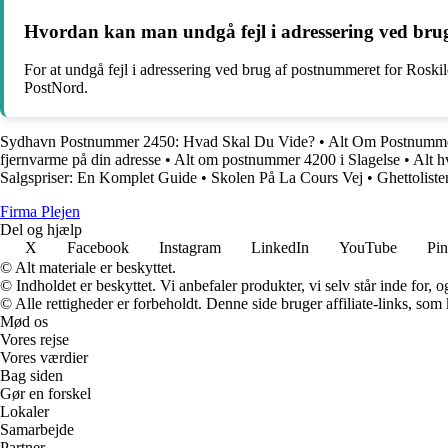
Hvordan kan man undgå fejl i adressering ved bru
For at undgå fejl i adressering ved brug af postnummeret for Roskild
PostNord.
Sydhavn Postnummer 2450: Hvad Skal Du Vide?
•
Alt Om Postnumme
fjernvarme på din adresse
•
Alt om postnummer 4200 i Slagelse
•
Alt 
Salgspriser: En Komplet Guide
•
Skolen På La Cours Vej
•
Ghettoliste
F
irma
P
lejen
Del og hjælp
X
Facebook
Instagram
LinkedIn
YouTube
Pin
© Alt materiale er beskyttet.
© Indholdet er beskyttet. Vi anbefaler produkter, vi selv står inde for
© Alle rettigheder er forbeholdt. Denne side bruger affiliate-links, som
Mød os
Vores rejse
Vores værdier
Bag siden
Gør en forskel
Lokaler
Samarbejde
Partner