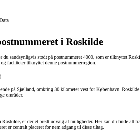
Data
postnummeret i Roskilde
 er du sandsynligvis stødt på postnummeret 4000, som er tilknyttet Roski
s og faciliteter tilknyttet denne postnummerregion.
t
e på Sjælland, omkring 30 kilometer vest for København. Roskilde er 
ige områder.
i Roskilde, er der et bredt udvalg af muligheder. Her kan du finde alt fr
 er centralt placeret for nem adgang til disse tiltag.