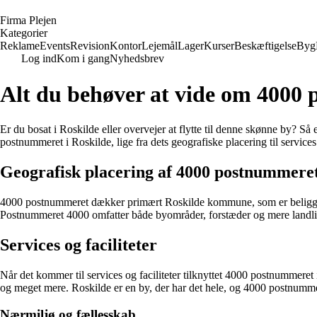
F
irma
P
lejen
Kategorier
Reklame
Events
Revision
Kontor
Lejemål
Lager
Kurser
Beskæftigelse
Byg
Log ind
Kom i gang
Nyhedsbrev
Alt du behøver at vide om 4000 
Er du bosat i Roskilde eller overvejer at flytte til denne skønne by? Så
postnummeret i Roskilde, lige fra dets geografiske placering til service
Geografisk placering af 4000 postnummere
4000 postnummeret dækker primært Roskilde kommune, som er beliggend
Postnummeret 4000 omfatter både byområder, forstæder og mere landl
Services og faciliteter
Når det kommer til services og faciliteter tilknyttet 4000 postnummeret 
og meget mere. Roskilde er en by, der har det hele, og 4000 postnummeret
Nærmiljø og fællesskab