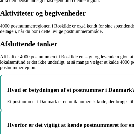
at få den bedste indsigt i fast ejendom i denne region.
Aktiviteter og begivenheder
4000 postnummerregionen i Roskilde er også kendt for sine spændende beg
deltage i, når du bor i dette livlige postnummerområde.
Afsluttende tanker
Alt i alt er 4000 postnummeret i Roskilde en skøn og levende region at b
lokalsamfund er det ikke underligt, at så mange vælger at kalde 4000 po
postnummerregion.
Hvad er betydningen af et postnummer i Danmark
Et postnummer i Danmark er en unik numerisk kode, der bruges til at
Hvorfor er det vigtigt at kende postnummeret for e