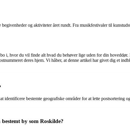
ivenheder og aktiviteter året rundt. Fra musikfestivaler til kunstudstil
o i, hvor du vil finde alt hvad du behøver lige uden for din hoveddør. M
stnummeret deres hjem. Vi håber, at denne artikel har givet dig et indb
?
 identificere bestemte geografiske områder for at lette postsortering og
n bestemt by som Roskilde?