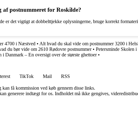
g af postnummeret for Roskilde?
e er det vigtigt at dobbelttjekke oplysningerne, bruge korrekt formaterin
r 4700 i Næstved
•
Alt hvad du skal vide om postnummer 3200 i Hels
hvad du bør vide om 2610 Rødovre postnummer
•
Petersminde Skolen i
n i Danmark – En oversigt over de største ghettoer
•
terest
TikTok
Mail
RSS
, og kan få kommission ved køb gennem disse links.
 kan generere indtægt for os. Indholdet må ikke gengives, videredistribue