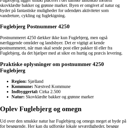
Fuglebjerg ligger smukt placeret i det danske landskab mellem
skovklædte bakker og grønne marker. Byen er omgivet af natur og
byder på fantastiske muligheder for udendørs aktiviteter som
vandreture, cykling og fuglekigning.
Fuglebjerg Postnummer 4250
Postnummeret 4250 dækker ikke kun Fuglebjerg, men også
nærliggende områder og landsbyer. Det er vigtigt at kende
postnummeret, når man skal sende post eller pakker til eller fra
Fuglebjerg, da det hjælper med at sikre en hurtig og præcis levering.
Praktiske oplysninger om postnummer 4250
Fuglebjerg
Region:
Sjælland
Kommune:
Næstved Kommune
Indbyggertal:
Cirka 2.500
Natur:
Skovklædte bakker og grønne marker
Oplev Fuglebjerg og omegn
Ud over den smukke natur har Fuglebjerg og omegn meget at byde på
for besøgende. Her kan du udforske lokale seværdigheder, besøge