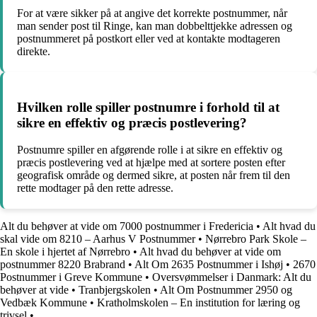
For at være sikker på at angive det korrekte postnummer, når
man sender post til Ringe, kan man dobbelttjekke adressen og
postnummeret på postkort eller ved at kontakte modtageren
direkte.
Hvilken rolle spiller postnumre i forhold til at
sikre en effektiv og præcis postlevering?
Postnumre spiller en afgørende rolle i at sikre en effektiv og
præcis postlevering ved at hjælpe med at sortere posten efter
geografisk område og dermed sikre, at posten når frem til den
rette modtager på den rette adresse.
Alt du behøver at vide om 7000 postnummer i Fredericia
•
Alt hvad du
skal vide om 8210 – Aarhus V Postnummer
•
Nørrebro Park Skole –
En skole i hjertet af Nørrebro
•
Alt hvad du behøver at vide om
postnummer 8220 Brabrand
•
Alt Om 2635 Postnummer i Ishøj
•
2670
Postnummer i Greve Kommune
•
Oversvømmelser i Danmark: Alt du
behøver at vide
•
Tranbjergskolen
•
Alt Om Postnummer 2950 og
Vedbæk Kommune
•
Kratholmskolen – En institution for læring og
trivsel
•