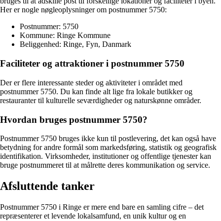
bruges til at adskille post til forskellige lokationer og faciliteter i byen.
Her er nogle nøgleoplysninger om postnummer 5750:
Postnummer: 5750
Kommune: Ringe Kommune
Beliggenhed: Ringe, Fyn, Danmark
Faciliteter og attraktioner i postnummer 5750
Der er flere interessante steder og aktiviteter i området med
postnummer 5750. Du kan finde alt lige fra lokale butikker og
restauranter til kulturelle seværdigheder og naturskønne områder.
Hvordan bruges postnummer 5750?
Postnummer 5750 bruges ikke kun til postlevering, det kan også have
betydning for andre formål som markedsføring, statistik og geografisk
identifikation. Virksomheder, institutioner og offentlige tjenester kan
bruge postnummeret til at målrette deres kommunikation og service.
Afsluttende tanker
Postnummer 5750 i Ringe er mere end bare en samling cifre – det
repræsenterer et levende lokalsamfund, en unik kultur og en