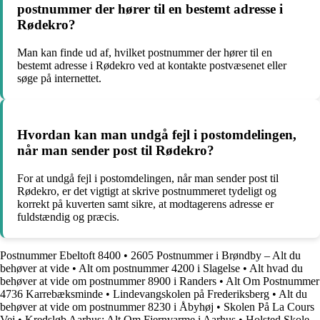
postnummer der hører til en bestemt adresse i
Rødekro?
Man kan finde ud af, hvilket postnummer der hører til en
bestemt adresse i Rødekro ved at kontakte postvæsenet eller
søge på internettet.
Hvordan kan man undgå fejl i postomdelingen,
når man sender post til Rødekro?
For at undgå fejl i postomdelingen, når man sender post til
Rødekro, er det vigtigt at skrive postnummeret tydeligt og
korrekt på kuverten samt sikre, at modtagerens adresse er
fuldstændig og præcis.
Postnummer Ebeltoft 8400
•
2605 Postnummer i Brøndby – Alt du
behøver at vide
•
Alt om postnummer 4200 i Slagelse
•
Alt hvad du
behøver at vide om postnummer 8900 i Randers
•
Alt Om Postnummer
4736 Karrebæksminde
•
Lindevangskolen på Frederiksberg
•
Alt du
behøver at vide om postnummer 8230 i Åbyhøj
•
Skolen På La Cours
Vej
•
Kredsløb Aarhus: Alt Om Fjernvarme i Aarhus
•
Holsted Skole –