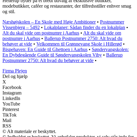
Hellerup byder på et bredt udvalg af eksklusive butikker,
modebutikker, caféer og restauranter, der tilfredsstiller enhver smag
og stil.
Næshøjskolen – En Skole med Høje Ambitioner
•
Postnummer
Vissenbjerg – 5492
•
Lokalplaner: Sådan finder du en lokalplan
•
Alt du skal vide om postnumre i Aarhus
•
Alt du skal vide om
postnumre i Aarhus
•
Ballerup Postnummer 2750: Alt hvad du
behøver at vide
•
Velkommen til Grønnevang Skole i Hillerød
•
Bispehaven: En Guide til Ghettoen i Aarhus
•
Søndervangskolen:
En Dybdegående Guide til Søndervangskolen Viby
•
Ballerup
Postnummer 2750: Alt hvad du behøver at vide
•
F
irma
P
lejen
Del og hjælp
X
Facebook
Instagram
LinkedIn
YouTube
Pinterest
TikTok
Mail
RSS
© Alt materiale er beskyttet.
© Indholdet er beskyttet. Vi anbefaler produkter, vi selv står inde for,