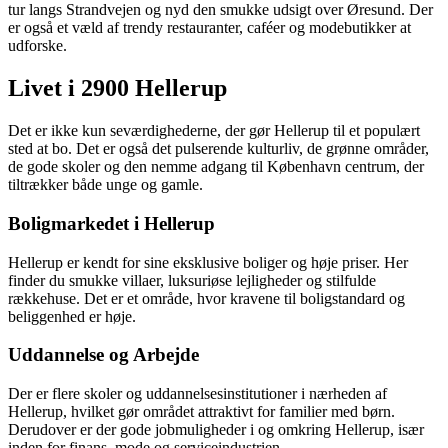
tur langs Strandvejen og nyd den smukke udsigt over Øresund. Der
er også et væld af trendy restauranter, caféer og modebutikker at
udforske.
Livet i 2900 Hellerup
Det er ikke kun seværdighederne, der gør Hellerup til et populært
sted at bo. Det er også det pulserende kulturliv, de grønne områder,
de gode skoler og den nemme adgang til København centrum, der
tiltrækker både unge og gamle.
Boligmarkedet i Hellerup
Hellerup er kendt for sine eksklusive boliger og høje priser. Her
finder du smukke villaer, luksuriøse lejligheder og stilfulde
rækkehuse. Det er et område, hvor kravene til boligstandard og
beliggenhed er høje.
Uddannelse og Arbejde
Der er flere skoler og uddannelsesinstitutioner i nærheden af
Hellerup, hvilket gør området attraktivt for familier med børn.
Derudover er der gode jobmuligheder i og omkring Hellerup, især
inden for finans, mode og serviceindustrien.