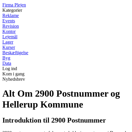
F
irma
P
lejen
Kategorier
Reklame
Events
Revision
Kontor
Lejemål
Lager
Kurser
Beskæftigelse
Byg
Data
Log ind
Kom i gang
Nyhedsbrev
Alt Om 2900 Postnummer og
Hellerup Kommune
Introduktion til 2900 Postnummer