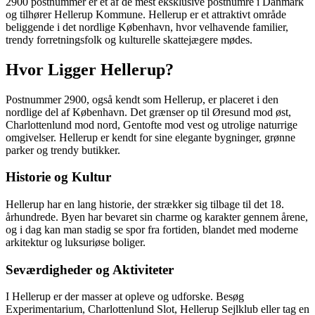
2900 postnummer er et af de mest eksklusive postnumre i Danmark
og tilhører Hellerup Kommune. Hellerup er et attraktivt område
beliggende i det nordlige København, hvor velhavende familier,
trendy forretningsfolk og kulturelle skattejægere mødes.
Hvor Ligger Hellerup?
Postnummer 2900, også kendt som Hellerup, er placeret i den
nordlige del af København. Det grænser op til Øresund mod øst,
Charlottenlund mod nord, Gentofte mod vest og utrolige naturrige
omgivelser. Hellerup er kendt for sine elegante bygninger, grønne
parker og trendy butikker.
Historie og Kultur
Hellerup har en lang historie, der strækker sig tilbage til det 18.
århundrede. Byen har bevaret sin charme og karakter gennem årene,
og i dag kan man stadig se spor fra fortiden, blandet med moderne
arkitektur og luksuriøse boliger.
Seværdigheder og Aktiviteter
I Hellerup er der masser at opleve og udforske. Besøg
Experimentarium, Charlottenlund Slot, Hellerup Sejlklub eller tag en