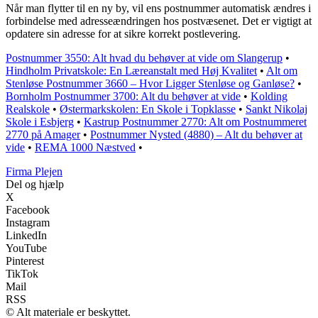
Når man flytter til en ny by, vil ens postnummer automatisk ændres i
forbindelse med adresseændringen hos postvæsenet. Det er vigtigt at
opdatere sin adresse for at sikre korrekt postlevering.
Postnummer 3550: Alt hvad du behøver at vide om Slangerup
•
Hindholm Privatskole: En Læreanstalt med Høj Kvalitet
•
Alt om
Stenløse Postnummer 3660 – Hvor Ligger Stenløse og Ganløse?
•
Bornholm Postnummer 3700: Alt du behøver at vide
•
Kolding
Realskole
•
Østermarkskolen: En Skole i Topklasse
•
Sankt Nikolaj
Skole i Esbjerg
•
Kastrup Postnummer 2770: Alt om Postnummeret
2770 på Amager
•
Postnummer Nysted (4880) – Alt du behøver at
vide
•
REMA 1000 Næstved
•
F
irma
P
lejen
Del og hjælp
X
Facebook
Instagram
LinkedIn
YouTube
Pinterest
TikTok
Mail
RSS
© Alt materiale er beskyttet.