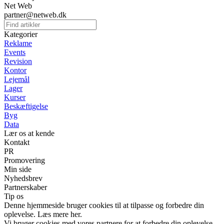
Net Web
partner@netweb.dk
Kategorier
Reklame
Events
Revision
Kontor
Lejemål
Lager
Kurser
Beskæftigelse
Byg
Data
Lær os at kende
Kontakt
PR
Promovering
Min side
Nyhedsbrev
Partnerskaber
Tip os
Denne hjemmeside bruger cookies til at tilpasse og forbedre din
oplevelse. Læs mere her.
Vi bruger cookies med vores partnere for at forbedre din oplevelse