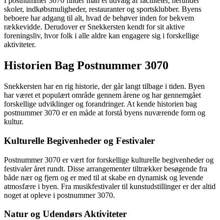
I postnummer 3070 finder man et udvalg af faciliteter, herunder
skoler, indkøbsmuligheder, restauranter og sportsklubber. Byens
beboere har adgang til alt, hvad de behøver inden for bekvem
rækkevidde. Derudover er Snekkersten kendt for sit aktive
foreningsliv, hvor folk i alle aldre kan engagere sig i forskellige
aktiviteter.
Historien Bag Postnummer 3070
Snekkersten har en rig historie, der går langt tilbage i tiden. Byen
har været et populært område gennem årene og har gennemgået
forskellige udviklinger og forandringer. At kende historien bag
postnummer 3070 er en måde at forstå byens nuværende form og
kultur.
Kulturelle Begivenheder og Festivaler
Postnummer 3070 er vært for forskellige kulturelle begivenheder og
festivaler året rundt. Disse arrangementer tiltrækker besøgende fra
både nær og fjern og er med til at skabe en dynamisk og levende
atmosfære i byen. Fra musikfestivaler til kunstudstillinger er der altid
noget at opleve i postnummer 3070.
Natur og Udendørs Aktiviteter