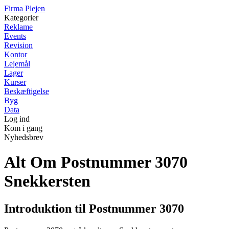
F
irma
P
lejen
Kategorier
Reklame
Events
Revision
Kontor
Lejemål
Lager
Kurser
Beskæftigelse
Byg
Data
Log ind
Kom i gang
Nyhedsbrev
Alt Om Postnummer 3070
Snekkersten
Introduktion til Postnummer 3070