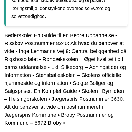
kompetencer, kreativ udfoldelse og et positivt
læringsmiljø, der styrker elevernes selvværd og
selvstændighed.
Bederskole: En Guide til en Bedre Uddannelse
•
Risskov Postnummer 8240: Alt hvad du behøver at
vide
•
Inge Lehmanns Vej 8: Central beliggenhed på
Rigshospitalet
•
Rønbækskolen – Øget kvalitet i dit
barns uddannelse
•
Lidl Silkeborg – Åbningstider og
Information
•
Stensballeskolen – Skolens officielle
hjemmeside og information
•
Solgte Boliger og
Salgspriser: En Komplet Guide
•
Skolen i Bymidten
– Helsingørskolen
•
Jægerspris Postnummer 3630:
Alt du behøver at vide om postnummeret i
Jægerspris Kommune
•
Broby Postnummer og
Kommune – 5672 Broby
•