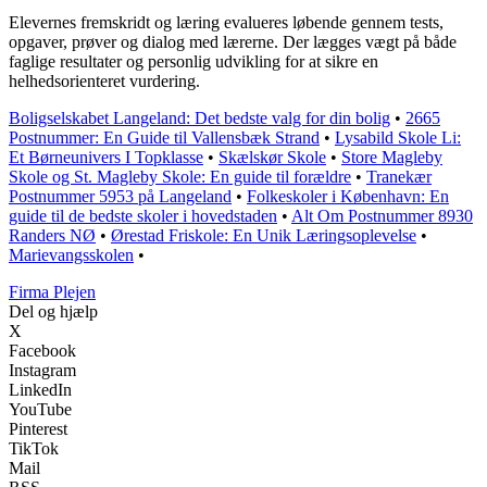
Elevernes fremskridt og læring evalueres løbende gennem tests,
opgaver, prøver og dialog med lærerne. Der lægges vægt på både
faglige resultater og personlig udvikling for at sikre en
helhedsorienteret vurdering.
Boligselskabet Langeland: Det bedste valg for din bolig
•
2665
Postnummer: En Guide til Vallensbæk Strand
•
Lysabild Skole Li:
Et Børneunivers I Topklasse
•
Skælskør Skole
•
Store Magleby
Skole og St. Magleby Skole: En guide til forældre
•
Tranekær
Postnummer 5953 på Langeland
•
Folkeskoler i København: En
guide til de bedste skoler i hovedstaden
•
Alt Om Postnummer 8930
Randers NØ
•
Ørestad Friskole: En Unik Læringsoplevelse
•
Marievangsskolen
•
F
irma
P
lejen
Del og hjælp
X
Facebook
Instagram
LinkedIn
YouTube
Pinterest
TikTok
Mail