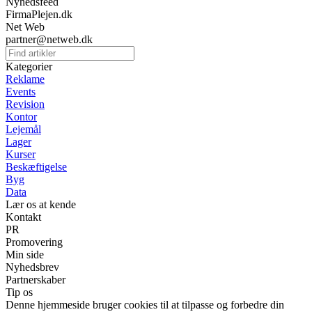
Nyhedsfeed
FirmaPlejen.dk
Net Web
partner@netweb.dk
Kategorier
Reklame
Events
Revision
Kontor
Lejemål
Lager
Kurser
Beskæftigelse
Byg
Data
Lær os at kende
Kontakt
PR
Promovering
Min side
Nyhedsbrev
Partnerskaber
Tip os
Denne hjemmeside bruger cookies til at tilpasse og forbedre din