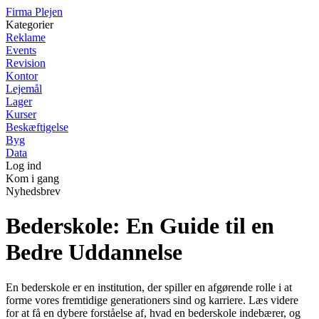
F
irma
P
lejen
Kategorier
Reklame
Events
Revision
Kontor
Lejemål
Lager
Kurser
Beskæftigelse
Byg
Data
Log ind
Kom i gang
Nyhedsbrev
Bederskole: En Guide til en
Bedre Uddannelse
En bederskole er en institution, der spiller en afgørende rolle i at
forme vores fremtidige generationers sind og karriere. Læs videre
for at få en dybere forståelse af, hvad en bederskole indebærer, og