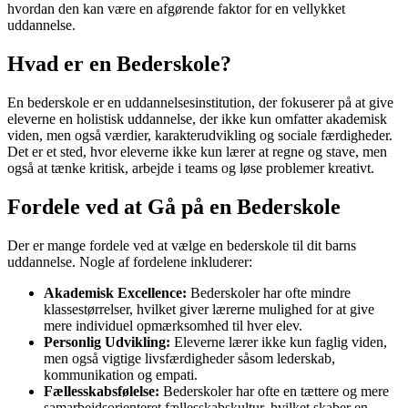
hvordan den kan være en afgørende faktor for en vellykket
uddannelse.
Hvad er en Bederskole?
En bederskole er en uddannelsesinstitution, der fokuserer på at give
eleverne en holistisk uddannelse, der ikke kun omfatter akademisk
viden, men også værdier, karakterudvikling og sociale færdigheder.
Det er et sted, hvor eleverne ikke kun lærer at regne og stave, men
også at tænke kritisk, arbejde i teams og løse problemer kreativt.
Fordele ved at Gå på en Bederskole
Der er mange fordele ved at vælge en bederskole til dit barns
uddannelse. Nogle af fordelene inkluderer:
Akademisk Excellence:
Bederskoler har ofte mindre
klassestørrelser, hvilket giver lærerne mulighed for at give
mere individuel opmærksomhed til hver elev.
Personlig Udvikling:
Eleverne lærer ikke kun faglig viden,
men også vigtige livsfærdigheder såsom lederskab,
kommunikation og empati.
Fællesskabsfølelse:
Bederskoler har ofte en tættere og mere
samarbejdsorienteret fællesskabskultur, hvilket skaber en