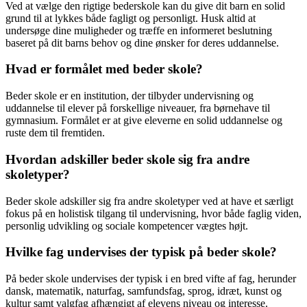
Ved at vælge den rigtige bederskole kan du give dit barn en solid
grund til at lykkes både fagligt og personligt. Husk altid at
undersøge dine muligheder og træffe en informeret beslutning
baseret på dit barns behov og dine ønsker for deres uddannelse.
Hvad er formålet med beder skole?
Beder skole er en institution, der tilbyder undervisning og
uddannelse til elever på forskellige niveauer, fra børnehave til
gymnasium. Formålet er at give eleverne en solid uddannelse og
ruste dem til fremtiden.
Hvordan adskiller beder skole sig fra andre
skoletyper?
Beder skole adskiller sig fra andre skoletyper ved at have et særligt
fokus på en holistisk tilgang til undervisning, hvor både faglig viden,
personlig udvikling og sociale kompetencer vægtes højt.
Hvilke fag undervises der typisk på beder skole?
På beder skole undervises der typisk i en bred vifte af fag, herunder
dansk, matematik, naturfag, samfundsfag, sprog, idræt, kunst og
kultur samt valgfag afhængigt af elevens niveau og interesse.