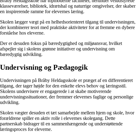
Bråby Heldagsskole har topmoderne faciliteter, herunder veludstyrede
klasseværelser, bibliotek, idrætshal og naturrige omgivelser, der skaber
en inspirerende ramme for elevernes læring.
Skolen lægger vægt på en helhedsorienteret tilgang til undervisningen,
der kombinerer teori med praktiske aktiviteter for at fremme en dybere
forståelse hos eleverne.
Der er desuden fokus på bæredygtighed og miljøansvar, hvilket
afspejler sig i skolens grønne initiativer og undervisning om
bæredygtig udvikling.
Undervisning og Pædagogik
Undervisningen på Bråby Heldagsskole er præget af en differentieret
tilgang, der tager højde for den enkelte elevs behov og læringsstil.
Skolens undervisere er engagerede i at skabe motiverende
undervisningssituationer, der fremmer elevernes faglige og personlige
udvikling.
Skolen vægter desuden et tæt samarbejde mellem hjem og skole, hvor
forældrene spiller en aktiv rolle i elevernes skolegang. Dette
partnerskab bidrager til en sammenhængende og understøttende
læringsproces for eleverne.