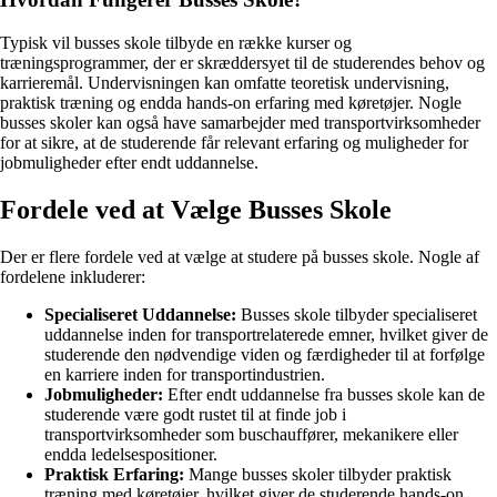
Typisk vil busses skole tilbyde en række kurser og
træningsprogrammer, der er skræddersyet til de studerendes behov og
karrieremål. Undervisningen kan omfatte teoretisk undervisning,
praktisk træning og endda hands-on erfaring med køretøjer. Nogle
busses skoler kan også have samarbejder med transportvirksomheder
for at sikre, at de studerende får relevant erfaring og muligheder for
jobmuligheder efter endt uddannelse.
Fordele ved at Vælge Busses Skole
Der er flere fordele ved at vælge at studere på busses skole. Nogle af
fordelene inkluderer:
Specialiseret Uddannelse:
Busses skole tilbyder specialiseret
uddannelse inden for transportrelaterede emner, hvilket giver de
studerende den nødvendige viden og færdigheder til at forfølge
en karriere inden for transportindustrien.
Jobmuligheder:
Efter endt uddannelse fra busses skole kan de
studerende være godt rustet til at finde job i
transportvirksomheder som buschauffører, mekanikere eller
endda ledelsespositioner.
Praktisk Erfaring:
Mange busses skoler tilbyder praktisk
træning med køretøjer, hvilket giver de studerende hands-on