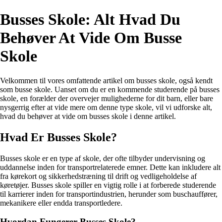
Busses Skole: Alt Hvad Du
Behøver At Vide Om Busse
Skole
Velkommen til vores omfattende artikel om busses skole, også kendt
som busse skole. Uanset om du er en kommende studerende på busses
skole, en forælder der overvejer mulighederne for dit barn, eller bare
nysgerrig efter at vide mere om denne type skole, vil vi udforske alt,
hvad du behøver at vide om busses skole i denne artikel.
Hvad Er Busses Skole?
Busses skole er en type af skole, der ofte tilbyder undervisning og
uddannelse inden for transportrelaterede emner. Dette kan inkludere alt
fra kørekort og sikkerhedstræning til drift og vedligeholdelse af
køretøjer. Busses skole spiller en vigtig rolle i at forberede studerende
til karrierer inden for transportindustrien, herunder som buschauffører,
mekanikere eller endda transportledere.
Hvordan Fungerer Busses Skole?