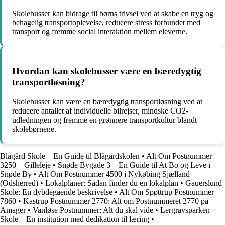
Skolebusser kan bidrage til børns trivsel ved at skabe en tryg og
behagelig transportoplevelse, reducere stress forbundet med
transport og fremme social interaktion mellem eleverne.
Hvordan kan skolebusser være en bæredygtig
transportløsning?
Skolebusser kan være en bæredygtig transportløsning ved at
reducere antallet af individuelle bilrejser, mindske CO2-
udledningen og fremme en grønnere transportkultur blandt
skolebørnene.
Blågård Skole – En Guide til Blågårdskolen
•
Alt Om Postnummer
3250 – Gilleleje
•
Snøde Bygade 3 – En Guide til At Bo og Leve i
Snøde By
•
Alt Om Postnummer 4500 i Nykøbing Sjælland
(Odsherred)
•
Lokalplaner: Sådan finder du en lokalplan
•
Gauerslund
Skole: En dybdegående beskrivelse
•
Alt Om Spøttrup Postnummer
7860
•
Kastrup Postnummer 2770: Alt om Postnummeret 2770 på
Amager
•
Vanløse Postnummer: Alt du skal vide
•
Lergravsparken
Skole – En institution med dedikation til læring
•