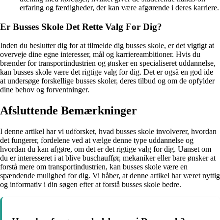
erfaring og færdigheder, der kan være afgørende i deres karriere.
Er Busses Skole Det Rette Valg For Dig?
Inden du beslutter dig for at tilmelde dig busses skole, er det vigtigt at
overveje dine egne interesser, mål og karriereambitioner. Hvis du
brænder for transportindustrien og ønsker en specialiseret uddannelse,
kan busses skole være det rigtige valg for dig. Det er også en god ide
at undersøge forskellige busses skoler, deres tilbud og om de opfylder
dine behov og forventninger.
Afsluttende Bemærkninger
I denne artikel har vi udforsket, hvad busses skole involverer, hvordan
det fungerer, fordelene ved at vælge denne type uddannelse og
hvordan du kan afgøre, om det er det rigtige valg for dig. Uanset om
du er interesseret i at blive buschauffør, mekaniker eller bare ønsker at
forstå mere om transportindustrien, kan busses skole være en
spændende mulighed for dig. Vi håber, at denne artikel har været nyttig
og informativ i din søgen efter at forstå busses skole bedre.