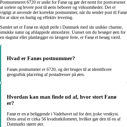
Postnummeret 6720 er unikt for Fanø og gør det nemt for postvæsenet
at sortere og levere post til øens beboere og virksomheder. Det er
vigtigt at anvende det korrekte postnummer, når du sender post til Fanø
for at sikre en hurtig og effektiv levering.
Samlet set er Fanø en skjult perle i Danmark med sin unikke charme,
smukke natur og afslappede atmosfære. Uanset om du besøger øen for
en dagstur eller planlægger en længere ferie, er Fanø et besøg værd.
Hvad er Fanøs postnummer?
Fanøs postnummer er 6720, og det bruges til at identificere
geografisk placering af postadresser på øen.
Hvordan kan man finde ud af, hvor stort Fanø
er?
Fanø er en ø beliggende i Vadehavet ud for den jyske vestkyst.
Øens areal er cirka 56 kvadratkilometer, hvilket gør den til en af
Danmarks større øer.