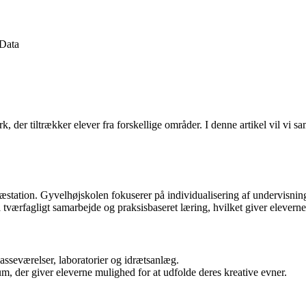
Data
er tiltrækker elever fra forskellige områder. I denne artikel vil vi sa
ræstation. Gyvelhøjskolen fokuserer på individualisering af undervisn
ærfagligt samarbejde og praksisbaseret læring, hvilket giver eleverne m
asseværelser, laboratorier og idrætsanlæg.
m, der giver eleverne mulighed for at udfolde deres kreative evner.