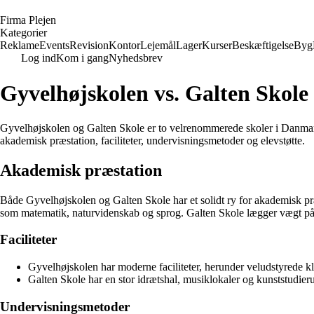
F
irma
P
lejen
Kategorier
Reklame
Events
Revision
Kontor
Lejemål
Lager
Kurser
Beskæftigelse
Byg
Log ind
Kom i gang
Nyhedsbrev
Gyvelhøjskolen vs. Galten Skole
Gyvelhøjskolen og Galten Skole er to velrenommerede skoler i Danmark, d
akademisk præstation, faciliteter, undervisningsmetoder og elevstøtte.
Akademisk præstation
Både Gyvelhøjskolen og Galten Skole har et solidt ry for akademisk p
som matematik, naturvidenskab og sprog. Galten Skole lægger vægt på tv
Faciliteter
Gyvelhøjskolen har moderne faciliteter, herunder veludstyrede kl
Galten Skole har en stor idrætshal, musiklokaler og kunststudieru
Undervisningsmetoder