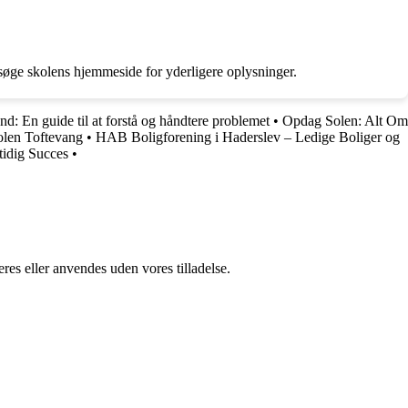
søge skolens hjemmeside for yderligere oplysninger.
d: En guide til at forstå og håndtere problemet
•
Opdag Solen: Alt Om
olen Toftevang
•
HAB Boligforening i Haderslev – Ledige Boliger og
tidig Succes
•
res eller anvendes uden vores tilladelse.