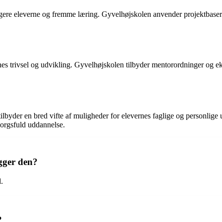
ere eleverne og fremme læring. Gyvelhøjskolen anvender projektbaseret
ernes trivsel og udvikling. Gyvelhøjskolen tilbyder mentorordninger og
byder en bred vifte af muligheder for elevernes faglige og personlige 
sorgsfuld uddannelse.
gger den?
.
?