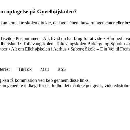
m optagelse på Gyvelhøjskolen?
an kontakte skolen direkte, deltage i åbent hus-arrangementer eller be
Tisvilde Postnummer – Alt, hvad du har brug for at vide
•
Hårdhed i van
Albertslund
•
Toftevangskolen, Toftevangskolen Birkerød og Søholmsk
toer
•
Alt om Ellehøjskolen i Aarhus
•
Søborg Skole – Din Vej til Frem
terest
TikTok
Mail
RSS
, og kan få kommission ved køb gennem disse links.
 kan generere indtægt for os. Indholdet må ikke gengives, videredistribue