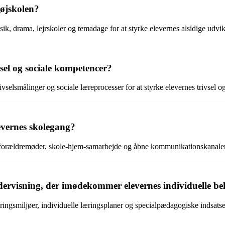
højskolen?
ik, drama, lejrskoler og temadage for at styrke elevernes alsidige udvik
sel og sociale kompetencer?
ivselsmålinger og sociale læreprocesser for at styrke elevernes trivsel 
evernes skolegang?
forældremøder, skole-hjem-samarbejde og åbne kommunikationskanaler
ndervisning, der imødekommer elevernes individuelle b
ringsmiljøer, individuelle læringsplaner og specialpædagogiske indsats