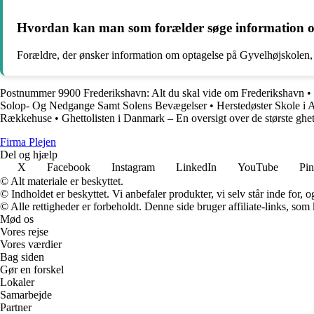
Hvordan kan man som forælder søge information o
Forældre, der ønsker information om optagelse på Gyvelhøjskolen, k
Postnummer 9900 Frederikshavn: Alt du skal vide om Frederikshavn
•
Solop- Og Nedgange Samt Solens Bevægelser
•
Herstedøster Skole i 
Rækkehuse
•
Ghettolisten i Danmark – En oversigt over de største ghet
F
irma
P
lejen
Del og hjælp
X
Facebook
Instagram
LinkedIn
YouTube
Pin
© Alt materiale er beskyttet.
© Indholdet er beskyttet. Vi anbefaler produkter, vi selv står inde for
© Alle rettigheder er forbeholdt. Denne side bruger affiliate-links, som
Mød os
Vores rejse
Vores værdier
Bag siden
Gør en forskel
Lokaler
Samarbejde
Partner