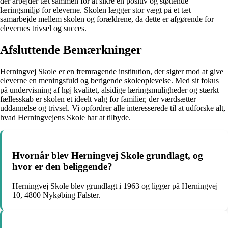
der arbejder tæt sammen for at sikre en positiv og støttende
læringsmiljø for eleverne. Skolen lægger stor vægt på et tæt
samarbejde mellem skolen og forældrene, da dette er afgørende for
elevernes trivsel og succes.
Afsluttende Bemærkninger
Herningvej Skole er en fremragende institution, der sigter mod at give
eleverne en meningsfuld og berigende skoleoplevelse. Med sit fokus
på undervisning af høj kvalitet, alsidige læringsmuligheder og stærkt
fællesskab er skolen et ideelt valg for familier, der værdsætter
uddannelse og trivsel. Vi opfordrer alle interesserede til at udforske alt,
hvad Herningvejens Skole har at tilbyde.
Hvornår blev Herningvej Skole grundlagt, og
hvor er den beliggende?
Herningvej Skole blev grundlagt i 1963 og ligger på Herningvej
10, 4800 Nykøbing Falster.