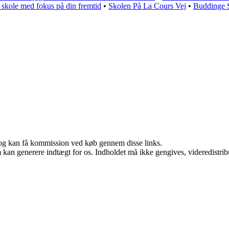
skole med fokus på din fremtid
•
Skolen På La Cours Vej
•
Buddinge Sk
r, og kan få kommission ved køb gennem disse links.
m kan generere indtægt for os. Indholdet må ikke gengives, videredistrib