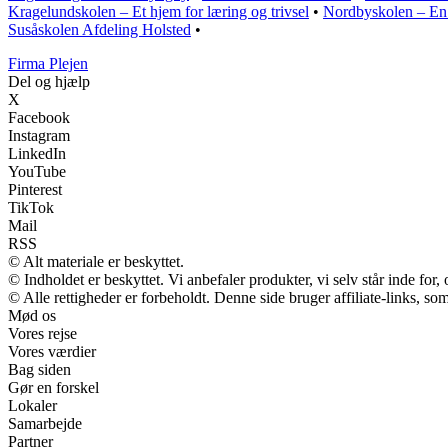
Kragelundskolen – Et hjem for læring og trivsel
•
Nordbyskolen – En 
Susåskolen Afdeling Holsted
•
F
irma
P
lejen
Del og hjælp
X
Facebook
Instagram
LinkedIn
YouTube
Pinterest
TikTok
Mail
RSS
© Alt materiale er beskyttet.
© Indholdet er beskyttet. Vi anbefaler produkter, vi selv står inde fo
© Alle rettigheder er forbeholdt. Denne side bruger affiliate-links, so
Mød os
Vores rejse
Vores værdier
Bag siden
Gør en forskel
Lokaler
Samarbejde
Partner