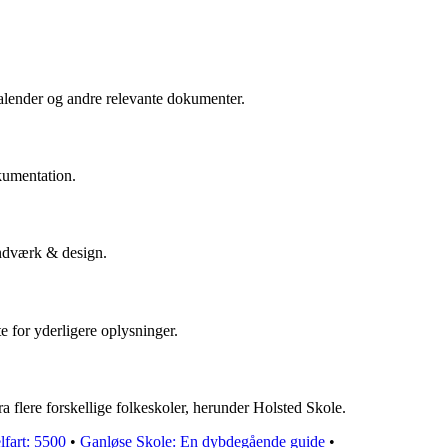
kalender og andre relevante dokumenter.
kumentation.
åndværk & design.
e for yderligere oplysninger.
a flere forskellige folkeskoler, herunder Holsted Skole.
fart: 5500
•
Ganløse Skole: En dybdegående guide
•