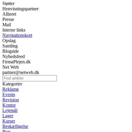
Støtter
Henvisningspartner
Allieret
Presse
Mail
Interne links
Navigationskort
Opslag
Samling
Blogside
Nyhedsfeed
FirmaPlejen.dk
Net Web
partner@netweb.dk
Kategorier
Reklame
Events
Revision
Kontor
Lejemål
Lager
Kurser
Beskæftigelse
Byg