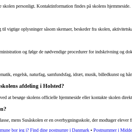
ge skolen personligt. Kontaktinformation findes på skolens hjemmeside.
 til vigtige oplysninger såsom skemaer, beskeder fra skolen, aktivitets
administration og følge de nødvendige procedurer for indskrivning og do
matik, engelsk, naturfag, samfundsfag, idræt, musik, billedkunst og h
kolens afdeling i Holsted?
ed at besøge skolens officielle hjemmeside eller kontakte skolen direkt
en?
. klasse, mens Susåskolen er en overbygningsskole, der modtager elever fr
une bor jeg i? Find dine postnumre i Danmark
•
Postnummer i Middel