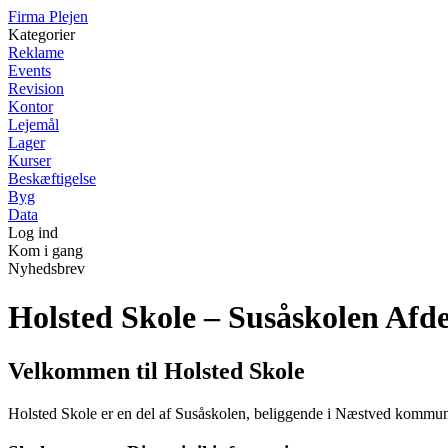
F
irma
P
lejen
Kategorier
Reklame
Events
Revision
Kontor
Lejemål
Lager
Kurser
Beskæftigelse
Byg
Data
Log ind
Kom i gang
Nyhedsbrev
Holsted Skole – Susåskolen Afde
Velkommen til Holsted Skole
Holsted Skole er en del af Susåskolen, beliggende i Næstved kommu