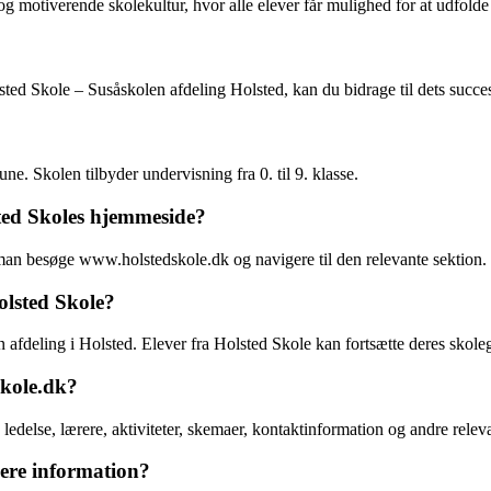
g motiverende skolekultur, hvor alle elever får mulighed for at udfolde 
sted Skole – Susåskolen afdeling Holsted, kan du bidrage til dets succes
. Skolen tilbyder undervisning fra 0. til 9. klasse.
ted Skoles hjemmeside?
man besøge www.holstedskole.dk og navigere til den relevante sektion.
olsted Skole?
fdeling i Holsted. Elever fra Holsted Skole kan fortsætte deres skole
skole.dk?
else, lærere, aktiviteter, skemaer, kontaktinformation og andre releva
ere information?