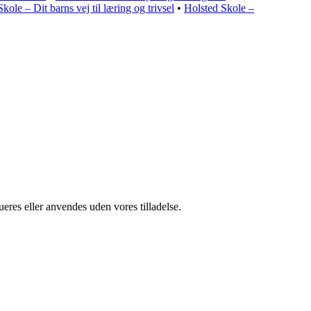
ole – Dit barns vej til læring og trivsel
•
Holsted Skole –
ueres eller anvendes uden vores tilladelse.