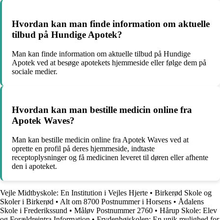
Hvordan kan man finde information om aktuelle
tilbud på Hundige Apotek?
Man kan finde information om aktuelle tilbud på Hundige
Apotek ved at besøge apotekets hjemmeside eller følge dem på
sociale medier.
Hvordan kan man bestille medicin online fra
Apotek Waves?
Man kan bestille medicin online fra Apotek Waves ved at
oprette en profil på deres hjemmeside, indtaste
receptoplysninger og få medicinen leveret til døren eller afhente
den i apoteket.
Vejle Midtbyskole: En Institution i Vejles Hjerte
•
Birkerød Skole og
Skoler i Birkerød
•
Alt om 8700 Postnummer i Horsens
•
Ådalens
Skole i Frederikssund
•
Måløv Postnummer 2760
•
Hårup Skole: Elev
og Forældreintra Information
•
Frydenhøjskolen: En unik mulighed for