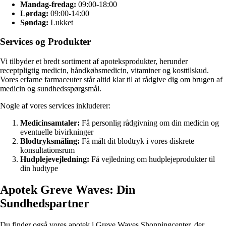
Mandag-fredag:
09:00-18:00
Lørdag:
09:00-14:00
Søndag:
Lukket
Services og Produkter
Vi tilbyder et bredt sortiment af apoteksprodukter, herunder
receptpligtig medicin, håndkøbsmedicin, vitaminer og kosttilskud.
Vores erfarne farmaceuter står altid klar til at rådgive dig om brugen af
medicin og sundhedsspørgsmål.
Nogle af vores services inkluderer:
Medicinsamtaler:
Få personlig rådgivning om din medicin og
eventuelle bivirkninger
Blodtryksmåling:
Få målt dit blodtryk i vores diskrete
konsultationsrum
Hudplejevejledning:
Få vejledning om hudplejeprodukter til
din hudtype
Apotek Greve Waves: Din
Sundhedspartner
Du finder også vores apotek i Greve Waves Shoppingcenter, der