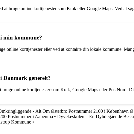
ed at bruge online korttjenester som Krak eller Google Maps. Ved at sø
er i min kommune?
ruge online korttjenester eller ved at kontakte din lokale kommune. M
r i Danmark generelt?
t bruge online korttjenester som Krak, Google Maps eller PostNord. Diss
Omkringliggende
•
Alt Om Østerbro Postnummer 2100 i København Ø
200 Postnummer i Aabenraa
•
Dyvekeskolen – En Dybdegående Beskr
Taastrup Kommune
•