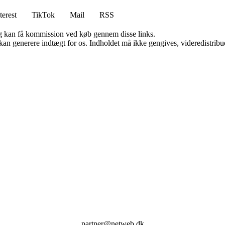
terest
TikTok
Mail
RSS
, og kan få kommission ved køb gennem disse links.
 kan generere indtægt for os. Indholdet må ikke gengives, videredistribue
partner@netweb.dk