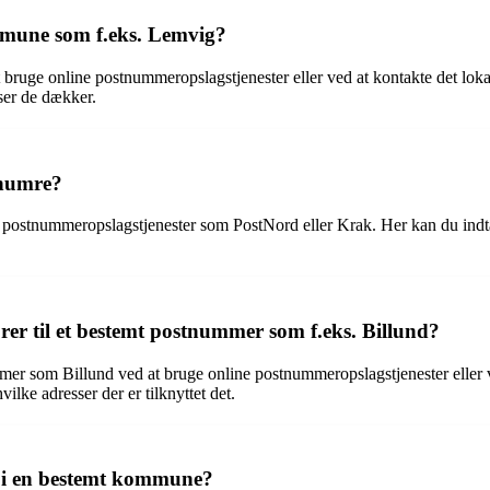
mmune som f.eks. Lemvig?
ge online postnummeropslagstjenester eller ved at kontakte det lokal
sser de dækker.
tnumre?
postnummeropslagstjenester som PostNord eller Krak. Her kan du indtaste
rer til et bestemt postnummer som f.eks. Billund?
mmer som Billund ved at bruge online postnummeropslagstjenester eller v
ilke adresser der er tilknyttet det.
r i en bestemt kommune?