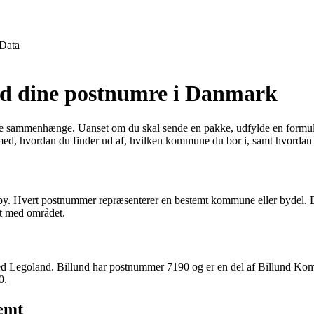
Data
nd dine postnumre i Danmark
 sammenhænge. Uanset om du skal sende en pakke, udfylde en formular e
med, hvordan du finder ud af, hvilken kommune du bor i, samt hvordan 
by. Hvert postnummer repræsenterer en bestemt kommune eller bydel. 
dt med området.
s med Legoland. Billund har postnummer 7190 og er en del af Billund
0.
emt