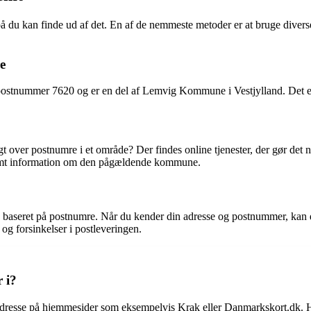
rpå du kan finde ud af det. En af de nemmeste metoder er at bruge diver
e
tnummer 7620 og er en del af Lemvig Kommune i Vestjylland. Det er vig
t over postnumre i et område? Der findes online tjenester, der gør det n
 samt information om den pågældende kommune.
g baseret på postnumre. Når du kender din adresse og postnummer, kan
og forsinkelser i postleveringen.
 i?
adresse på hjemmesider som eksempelvis Krak eller Danmarkskort.dk. He