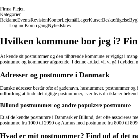
F
irma
P
lejen
Kategorier
Reklame
Events
Revision
Kontor
Lejemål
Lager
Kurser
Beskæftigelse
Byg
Log ind
Kom i gang
Nyhedsbrev
Hvilken kommune bor jeg i? Fi
At kende sit postnummer og den tilhørende kommune er vigtigt i mange
postnumre og kommuner afgørende. I denne artikel vil vi gå i dybden 
Adresser og postnumre i Danmark
Danske adresser består ofte af gadenavn, husnummer, postnummer og 
udfordring at finde det rigtige postnummer, især hvis du ikke er beken
Billund postnummer og andre populære postnumre
Et af de kendte postnumre i Danmark er Billund, der ofte associere
postnumre fra 1000 til 2990 og Aarhus med postnumre fra 8000 til 899
Hvad er mit postnummer? Find ud af det n