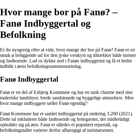
Hvor mange bor på Fanø? –
Fanø Indbyggertal og
Befolkning
Er du nysgerrig efter at vide, hvor mange der bor på Fanø? Fanø er en
smuk ø beliggende ud for den jyske vestkyst og tiltrækker både turister
og fastboende. Lad os dykke ned i Fanøs indbyggertal og få et bedre
indblik i øens befolkningssammensætning.
Fanø Indbyggertal
Fanø er en del af Esbjerg Kommune og har en unik charme med sine
maleriske landsbyer, brede sandstrande og hyggelige atmosfære. Men
hvor mange indbyggere tæller Fanø egentlig?
Fanø Kommune har et samlet indbyggertal på omkring 3.200 (2021).
Dette tal inkluderer både fastboende og feriegæster, der midlertidigt
opholder sig på øen. Fanø er således et populært rejsemål, og
befolkningstallet varierer derfor afhængigt af turistsæsonen.