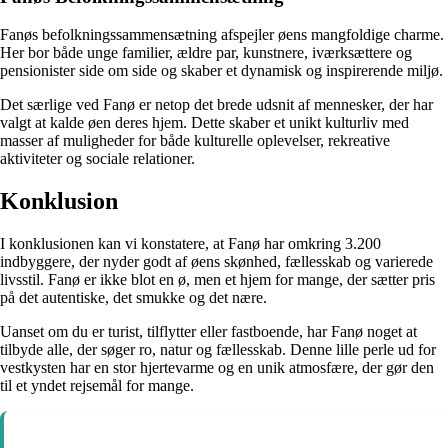
Fanøs befolkningssammensætning afspejler øens mangfoldige charme.
Her bor både unge familier, ældre par, kunstnere, iværksættere og
pensionister side om side og skaber et dynamisk og inspirerende miljø.
Det særlige ved Fanø er netop det brede udsnit af mennesker, der har
valgt at kalde øen deres hjem. Dette skaber et unikt kulturliv med
masser af muligheder for både kulturelle oplevelser, rekreative
aktiviteter og sociale relationer.
Konklusion
I konklusionen kan vi konstatere, at Fanø har omkring 3.200
indbyggere, der nyder godt af øens skønhed, fællesskab og varierede
livsstil. Fanø er ikke blot en ø, men et hjem for mange, der sætter pris
på det autentiske, det smukke og det nære.
Uanset om du er turist, tilflytter eller fastboende, har Fanø noget at
tilbyde alle, der søger ro, natur og fællesskab. Denne lille perle ud for
vestkysten har en stor hjertevarme og en unik atmosfære, der gør den
til et yndet rejsemål for mange.