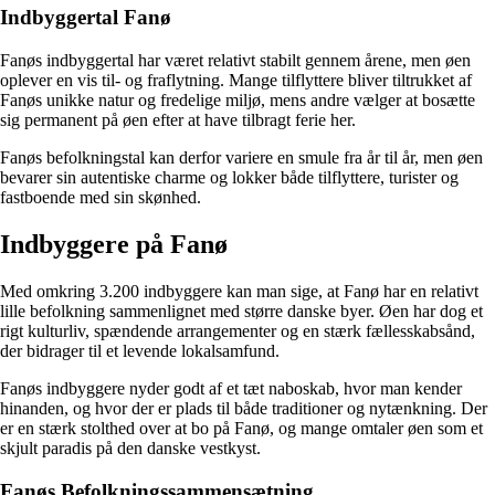
Indbyggertal Fanø
Fanøs indbyggertal har været relativt stabilt gennem årene, men øen
oplever en vis til- og fraflytning. Mange tilflyttere bliver tiltrukket af
Fanøs unikke natur og fredelige miljø, mens andre vælger at bosætte
sig permanent på øen efter at have tilbragt ferie her.
Fanøs befolkningstal kan derfor variere en smule fra år til år, men øen
bevarer sin autentiske charme og lokker både tilflyttere, turister og
fastboende med sin skønhed.
Indbyggere på Fanø
Med omkring 3.200 indbyggere kan man sige, at Fanø har en relativt
lille befolkning sammenlignet med større danske byer. Øen har dog et
rigt kulturliv, spændende arrangementer og en stærk fællesskabsånd,
der bidrager til et levende lokalsamfund.
Fanøs indbyggere nyder godt af et tæt naboskab, hvor man kender
hinanden, og hvor der er plads til både traditioner og nytænkning. Der
er en stærk stolthed over at bo på Fanø, og mange omtaler øen som et
skjult paradis på den danske vestkyst.
Fanøs Befolkningssammensætning