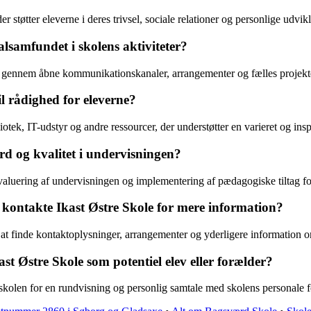
 støtter eleverne i deres trivsel, sociale relationer og personlige udvi
lsamfundet i skolens aktiviteter?
gennem åbne kommunikationskanaler, arrangementer og fælles projekter
il rådighed for eleverne?
iotek, IT-udstyr og andre ressourcer, der understøtter en varieret og ins
rd og kvalitet i undervisningen?
luering af undervisningen og implementering af pædagogiske tiltag for a
ontakte Ikast Østre Skole for mere information?
finde kontaktoplysninger, arrangementer og yderligere information om 
 Østre Skole som potentiel elev eller forælder?
skolen for en rundvisning og personlig samtale med skolens personale for