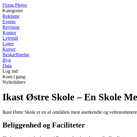
F
irma
P
lejen
Kategorier
Reklame
Events
Revision
Kontor
Lejemål
Lager
Kurser
Beskæftigelse
Byg
Data
Log ind
Kom i gang
Nyhedsbrev
Ikast Østre Skole – En Skole M
Ikast Østre Skole er en af områdets mest anerkendte og velrenommerede s
Beliggenhed og Faciliteter