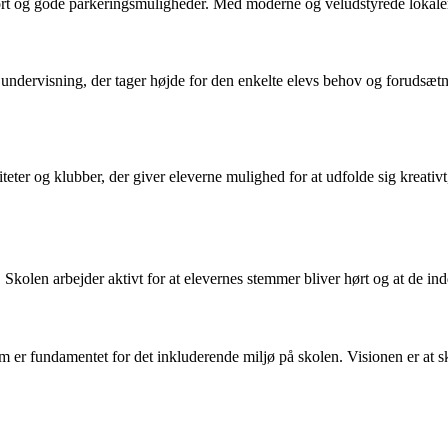
ansport og gode parkeringsmuligheder. Med moderne og veludstyrede lokale
ndervisning, der tager højde for den enkelte elevs behov og forudsætnin
eter og klubber, der giver eleverne mulighed for at udfolde sig kreativt, 
olen arbejder aktivt for at elevernes stemmer bliver hørt og at de indd
 er fundamentet for det inkluderende miljø på skolen. Visionen er at ska