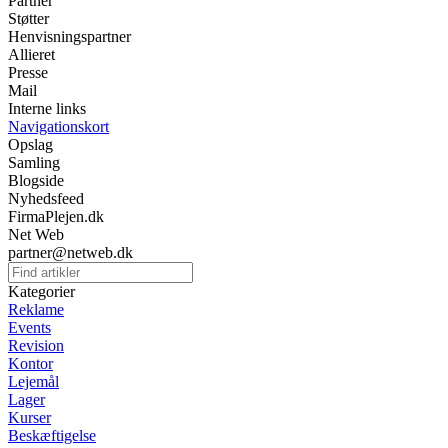
Partner
Støtter
Henvisningspartner
Allieret
Presse
Mail
Interne links
Navigationskort
Opslag
Samling
Blogside
Nyhedsfeed
FirmaPlejen.dk
Net Web
partner@netweb.dk
Kategorier
Reklame
Events
Revision
Kontor
Lejemål
Lager
Kurser
Beskæftigelse