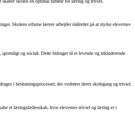
r skaber skolen en optimal ramme for læring og trivsel.
ger. Skolens erfarne lærere arbejder målrettet på at styrke elevernes
sportsligt og socialt. Dette bidrager til et levende og inkluderende
rages i beslutningsprocesser, der vedrører deres skolegang og trivsel.
be et læringsfællesskab, hvor elevernes trivsel og læring er i