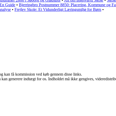
tnummer 2860 i Søborg og Gladsaxe
•
Alt om Bagsværd Skole
•
Skole
: En Guide
•
Bjerringbro Postnummer 8850: Placering, Kommune og Fa
analyse
•
Frejlev Skole: Et Vidunderligt Læringsmiljø for Børn
•
r, og kan få kommission ved køb gennem disse links.
m kan generere indtægt for os. Indholdet må ikke gengives, videredistrib