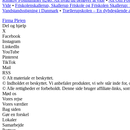
Risskov Postnummer 8240: Alt hvad du behøver at vide
•
Alt Om Pos
Vide
•
Friskolenskallerup, Skallerup Friskole og Friskolen Skallerup
Vandstandsstigning i Danmark
•
Trællerupskolen – En dybdegående 
F
irma
P
lejen
Del og hjælp
X
Facebook
Instagram
LinkedIn
YouTube
Pinterest
TikTok
Mail
RSS
© Alt materiale er beskyttet.
© Indholdet er beskyttet. Vi anbefaler produkter, vi selv står inde fo
© Alle rettigheder er forbeholdt. Denne side bruger affiliate-links, so
Mød os
Vores rejse
Vores værdier
Bag siden
Gør en forskel
Lokaler
Samarbejde