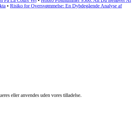
n På La Cours Vej
•
Hobro Postnummer 9500: Alt Du Behøver At
kta
•
Risiko for Oversvømmelse: En Dybdegående Analyse af
ueres eller anvendes uden vores tilladelse.