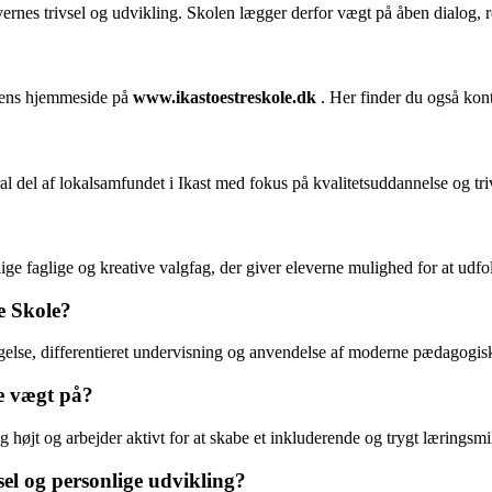
rnes trivsel og udvikling. Skolen lægger derfor vægt på åben dialog, r
olens hjemmeside på
www.ikastoestreskole.dk
. Her finder du også kont
al del af lokalsamfundet i Ikast med fokus på kvalitetsuddannelse og triv
lige faglige og kreative valgfag, der giver eleverne mulighed for at udf
e Skole?
agelse, differentieret undervisning og anvendelse af moderne pædagogisk
le vægt på?
øjt og arbejder aktivt for at skabe et inkluderende og trygt læringsmilj
sel og personlige udvikling?