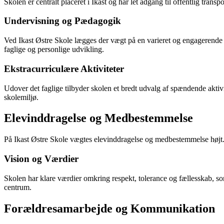
Skolen er centralt placeret i Ikast og har let adgang til offentlig tr
Undervisning og Pædagogik
Ved Ikast Østre Skole lægges der vægt på en varieret og engagerende u
faglige og personlige udvikling.
Ekstracurriculære Aktiviteter
Udover det faglige tilbyder skolen et bredt udvalg af spændende aktivit
skolemiljø.
Elevinddragelse og Medbestemmelse
På Ikast Østre Skole vægtes elevinddragelse og medbestemmelse højt. Sk
Vision og Værdier
Skolen har klare værdier omkring respekt, tolerance og fællesskab, som
centrum.
Forældresamarbejde og Kommunikation