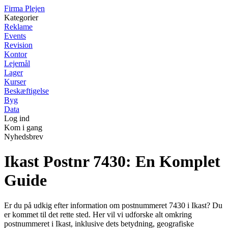
F
irma
P
lejen
Kategorier
Reklame
Events
Revision
Kontor
Lejemål
Lager
Kurser
Beskæftigelse
Byg
Data
Log ind
Kom i gang
Nyhedsbrev
Ikast Postnr 7430: En Komplet
Guide
Er du på udkig efter information om postnummeret 7430 i Ikast? Du
er kommet til det rette sted. Her vil vi udforske alt omkring
postnummeret i Ikast, inklusive dets betydning, geografiske