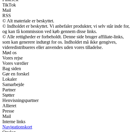
TikTok
Mail
RSS
© Alt materiale er beskyttet.
© Indholdet er beskyttet. Vi anbefaler produkter, vi selv står inde for,
og kan få kommission ved køb gennem disse links.
© Alle rettigheder er forbeholdt. Denne side bruger affiliate-links,
som kan generere indtægt for os. Indholdet må ikke gengives,
videredistribueres eller anvendes uden vores tilladelse.
Mød os
Vores rejse
Vores værdier
Bag siden
Gør en forskel
Lokaler
Samarbejde
Partner
Støtter
Henvisningspartner
Allieret
Presse
Mail
Interne links
Navigationskort