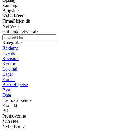
Opslag
Samling
Blogside
Nyhedsfeed
FirmaPlejen.dk
Net Web
partner@netweb.dk
Kategorier
Reklame
Events
Revision
Kontor
Lejemål
Lager
Kurser
Beskæftigelse
Byg
Data
Lær os at kende
Kontakt
PR
Promovering
Min side
Nyhedsbrev