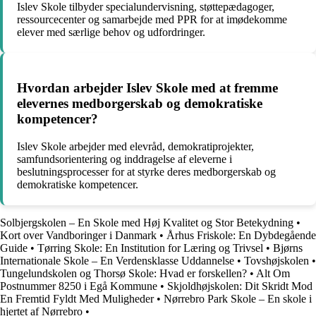
Islev Skole tilbyder specialundervisning, støttepædagoger,
ressourcecenter og samarbejde med PPR for at imødekomme
elever med særlige behov og udfordringer.
Hvordan arbejder Islev Skole med at fremme
elevernes medborgerskab og demokratiske
kompetencer?
Islev Skole arbejder med elevråd, demokratiprojekter,
samfundsorientering og inddragelse af eleverne i
beslutningsprocesser for at styrke deres medborgerskab og
demokratiske kompetencer.
Solbjergskolen – En Skole med Høj Kvalitet og Stor Betekydning
•
Kort over Vandboringer i Danmark
•
Århus Friskole: En Dybdegående
Guide
•
Tørring Skole: En Institution for Læring og Trivsel
•
Bjørns
Internationale Skole – En Verdensklasse Uddannelse
•
Tovshøjskolen
•
Tungelundskolen og Thorsø Skole: Hvad er forskellen?
•
Alt Om
Postnummer 8250 i Egå Kommune
•
Skjoldhøjskolen: Dit Skridt Mod
En Fremtid Fyldt Med Muligheder
•
Nørrebro Park Skole – En skole i
hjertet af Nørrebro
•