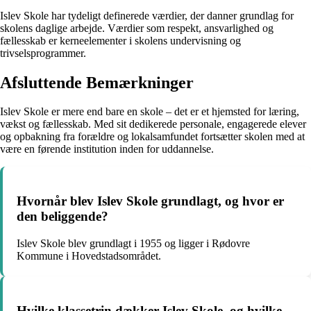
Islev Skole har tydeligt definerede værdier, der danner grundlag for
skolens daglige arbejde. Værdier som respekt, ansvarlighed og
fællesskab er kerneelementer i skolens undervisning og
trivselsprogrammer.
Afsluttende Bemærkninger
Islev Skole er mere end bare en skole – det er et hjemsted for læring,
vækst og fællesskab. Med sit dedikerede personale, engagerede elever
og opbakning fra forældre og lokalsamfundet fortsætter skolen med at
være en førende institution inden for uddannelse.
Hvornår blev Islev Skole grundlagt, og hvor er
den beliggende?
Islev Skole blev grundlagt i 1955 og ligger i Rødovre
Kommune i Hovedstadsområdet.
Hvilke klassetrin dækker Islev Skole, og hvilke