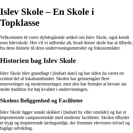
Islev Skole – En Skole i
Topklasse
Velkommen til vores dybdegående artikel om Islev Skole, også kendt
som Islevskole. Her vil vi udforske alt, hvad denne skole har at tilbyde,
fra dens historie til dens undervisningsmetoder og fokusområder.
Historien bag Islev Skole
Islev Skole blev grundlagt i [indsæt dato] og har siden da været en
central del af lokalsamfundet. Skolen har gennemgået flere
renoveringer og moderniseringer, men den har formået at bevare sin
stolte tradition for høj kvalitet i undervisningen.
Skolens Beliggenhed og Faciliteter
Islev Skole ligger smukt skikket i [indsæt by eller område] og har et
imponerende campusområde med moderne faciliteter. Skolen tilbyder
et trygt og inspirerende læringsmiljø, der fremmer elevernes trivsel og
faglige udvikling.