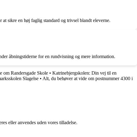
t sikre en høj faglig standard og trivsel blandt eleverne.
nder åbningstiderne for en rundvisning og mere information.
ide om Randersgade Skole
•
Katrinebjergskolen: Din vej til en
arksskolen Slagelse
•
Alt, du behøver at vide om postnummer 4300 i
res eller anvendes uden vores tilladelse.