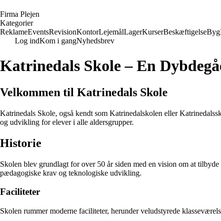
F
irma
P
lejen
Kategorier
Reklame
Events
Revision
Kontor
Lejemål
Lager
Kurser
Beskæftigelse
Byg
Log ind
Kom i gang
Nyhedsbrev
Katrinedals Skole – En Dybde
Velkommen til Katrinedals Skole
Katrinedals Skole, også kendt som Katrinedalskolen eller Katrinedalssko
og udvikling for elever i alle aldersgrupper.
Historie
Skolen blev grundlagt for over 50 år siden med en vision om at tilbyde
pædagogiske krav og teknologiske udvikling.
Faciliteter
Skolen rummer moderne faciliteter, herunder veludstyrede klasseværelser