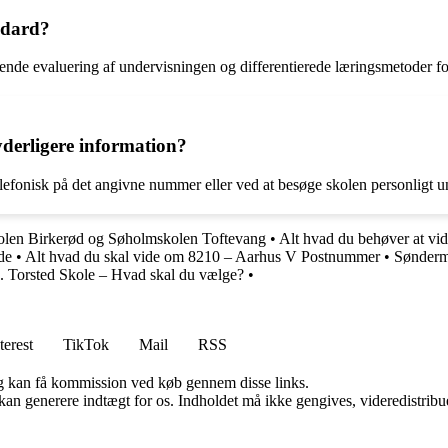
ndard?
de evaluering af undervisningen og differentierede læringsmetoder for a
derligere information?
lefonisk på det angivne nummer eller ved at besøge skolen personligt u
olen Birkerød og Søholmskolen Toftevang
•
Alt hvad du behøver at v
de
•
Alt hvad du skal vide om 8210 – Aarhus V Postnummer
•
Sønderm
. Torsted Skole – Hvad skal du vælge?
•
terest
TikTok
Mail
RSS
, og kan få kommission ved køb gennem disse links.
 kan generere indtægt for os. Indholdet må ikke gengives, videredistribue