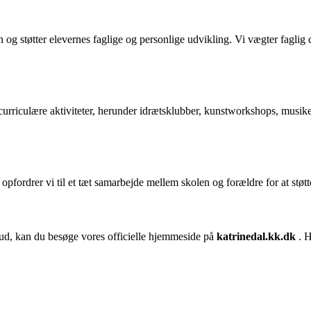
og støtter elevernes faglige og personlige udvikling. Vi vægter faglig dy
acurriculære aktiviteter, herunder idrætsklubber, kunstworkshops, musik
pfordrer vi til et tæt samarbejde mellem skolen og forældre for at støtte
ud, kan du besøge vores officielle hjemmeside på
katrinedal.kk.dk
. H