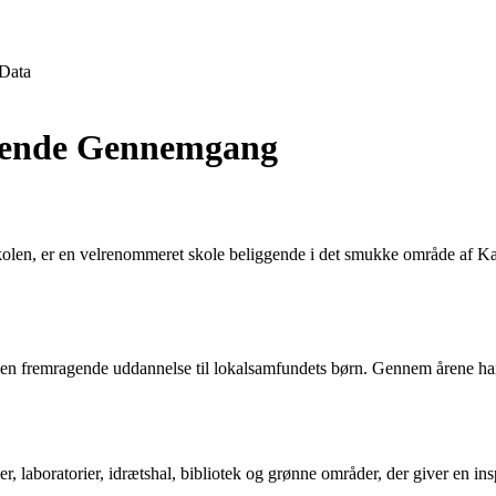
Data
gående Gennemgang
len, er en velrenommeret skole beliggende i det smukke område af Katrin
 en fremragende uddannelse til lokalsamfundets børn. Gennem årene har K
, laboratorier, idrætshal, bibliotek og grønne områder, der giver en ins