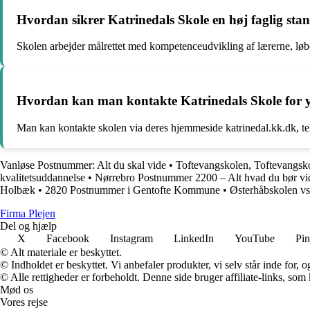
Hvordan sikrer Katrinedals Skole en høj faglig sta
Skolen arbejder målrettet med kompetenceudvikling af lærerne, løben
Hvordan kan man kontakte Katrinedals Skole for y
Man kan kontakte skolen via deres hjemmeside katrinedal.kk.dk, te
Vanløse Postnummer: Alt du skal vide
•
Toftevangskolen, Toftevangsk
kvalitetsuddannelse
•
Nørrebro Postnummer 2200 – Alt hvad du bør vi
Holbæk
•
2820 Postnummer i Gentofte Kommune
•
Østerhåbskolen vs
F
irma
P
lejen
Del og hjælp
X
Facebook
Instagram
LinkedIn
YouTube
Pin
© Alt materiale er beskyttet.
© Indholdet er beskyttet. Vi anbefaler produkter, vi selv står inde for
© Alle rettigheder er forbeholdt. Denne side bruger affiliate-links, som
Mød os
Vores rejse