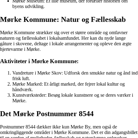
Mørke Museum: Et lille museum, der fortæller historien om
byens udvikling.
Mørke Kommune: Natur og Fællesskab
Mørke Kommune strækker sig over et større område og omfavner
naturen og fællesskabet i lokalsamfundet. Her kan du nyde lange
gåture i skovene, deltage i lokale arrangementer og opleve den ægte
hjertevarme i Mørke.
Aktiviteter i Mørke Kommune:
Vandreture i Mørke Skov: Udforsk den smukke natur og ånd ind
frisk luft.
Mørke Marked: Et årligt marked, der fejrer lokal kultur og
håndværk.
Kunstværksteder: Besøg lokale kunstnere og se deres værker i
Mørke.
Det Mørke Postnummer 8544
Postnummer 8544 dækker ikke kun Mørke By, men også de
omkringliggende områder i Mørke Kommune. Det er din adgangsbillet
til en verden af muligheder, fællesskab og naturskønne oplevelser.