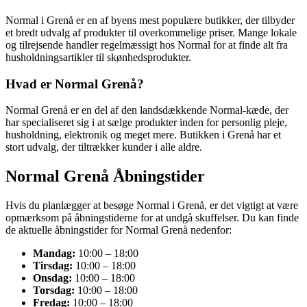
Normal i Grenå er en af byens mest populære butikker, der tilbyder
et bredt udvalg af produkter til overkommelige priser. Mange lokale
og tilrejsende handler regelmæssigt hos Normal for at finde alt fra
husholdningsartikler til skønhedsprodukter.
Hvad er Normal Grenå?
Normal Grenå er en del af den landsdækkende Normal-kæde, der
har specialiseret sig i at sælge produkter inden for personlig pleje,
husholdning, elektronik og meget mere. Butikken i Grenå har et
stort udvalg, der tiltrækker kunder i alle aldre.
Normal Grenå Åbningstider
Hvis du planlægger at besøge Normal i Grenå, er det vigtigt at være
opmærksom på åbningstiderne for at undgå skuffelser. Du kan finde
de aktuelle åbningstider for Normal Grenå nedenfor:
Mandag:
10:00 – 18:00
Tirsdag:
10:00 – 18:00
Onsdag:
10:00 – 18:00
Torsdag:
10:00 – 18:00
Fredag:
10:00 – 18:00