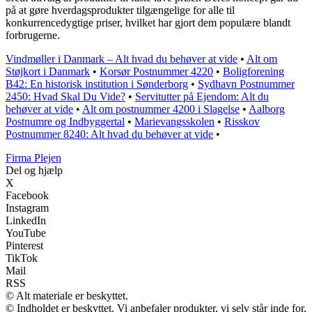
på at gøre hverdagsprodukter tilgængelige for alle til
konkurrencedygtige priser, hvilket har gjort dem populære blandt
forbrugerne.
Vindmøller i Danmark – Alt hvad du behøver at vide
•
Alt om
Støjkort i Danmark
•
Korsør Postnummer 4220
•
Boligforening
B42: En historisk institution i Sønderborg
•
Sydhavn Postnummer
2450: Hvad Skal Du Vide?
•
Servitutter på Ejendom: Alt du
behøver at vide
•
Alt om postnummer 4200 i Slagelse
•
Aalborg
Postnumre og Indbyggertal
•
Marievangsskolen
•
Risskov
Postnummer 8240: Alt hvad du behøver at vide
•
F
irma
P
lejen
Del og hjælp
X
Facebook
Instagram
LinkedIn
YouTube
Pinterest
TikTok
Mail
RSS
© Alt materiale er beskyttet.
© Indholdet er beskyttet. Vi anbefaler produkter, vi selv står inde for,