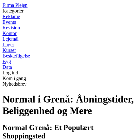
F
irma
P
lejen
Kategorier
Reklame
Events
Revision
Kontor
Lejemål
Lager
Kurser
Beskæftigelse
Byg
Data
Log ind
Kom i gang
Nyhedsbrev
Normal i Grenå: Åbningstider,
Beliggenhed og Mere
Normal Grenå: Et Populært
Shoppingsted