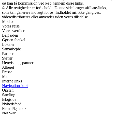
og kan få kommission ved køb gennem disse links.
© Alle rettigheder er forbeholdt. Denne side bruger affiliate-links,
som kan generere indtægt for os. Indholdet må ikke gengives,
videredistribueres eller anvendes uden vores tilladelse.
Mød os
Vores rejse
Vores værdier
Bag siden
Gør en forskel
Lokaler
Samarbejde
Partner
Støtter
Henvisningspartner
Allieret
Presse
Mail
Interne links
Navigationskort
Opslag
Samling
Blogside
Nyhedsfeed
FirmaPlejen.dk
Net Web