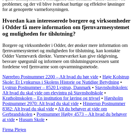
problemer, og der vil blive iværksat hurtige og effektive løsninger
for at genoprette varmeforsyningen.
Hvordan kan interesserede borgere og virksomheder
i Odder få mere information om fjernvarmesystemet
og muligheden for tilslutning?
Borgere og virksomheder i Odder, der ønsker mere information om
fjernvarmesystemet og muligheden for tilslutning, kan kontakte
Odder Varmeværk direkte. Varmeværket kan give rådgivning,
besvare spørgsmål og informere om tilslutningsprocessen samt
fordelene ved fjernvarme som opvarmningsmetode.
Nørrebro Postnummer 2200 – Alt hvad du bør vide
•
Høje Kolstrup
Skole: Et Lynkursus i Skolens Historie og Nutidige Betydning
•
Lystrup Postnummer – 8520 Lystrup, Danmark
•
Stavnsholtskolen:
Alt hvad du skal vide om elevintra på Stavnsholtskole
•
Kratholmskolen – En institution for læring og trivsel
•
Hørsholm
Postnummer 2970: Alt hvad du skal vide
•
Hinnerup Postnummer
8382: Alt hvad du skal vide
•
Alt du behøver at vide om
Gerbrandskolen
•
Postnummer Højby 4573 – Alt hvad du behøver
at vide
•
Husum Skole
•
F
irma
P
lejen