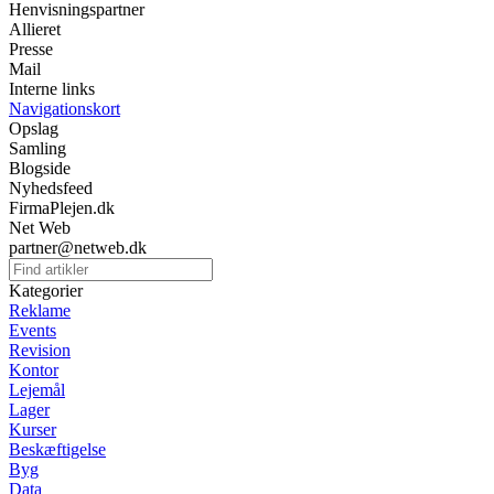
Henvisningspartner
Allieret
Presse
Mail
Interne links
Navigationskort
Opslag
Samling
Blogside
Nyhedsfeed
FirmaPlejen.dk
Net Web
partner@netweb.dk
Kategorier
Reklame
Events
Revision
Kontor
Lejemål
Lager
Kurser
Beskæftigelse
Byg
Data