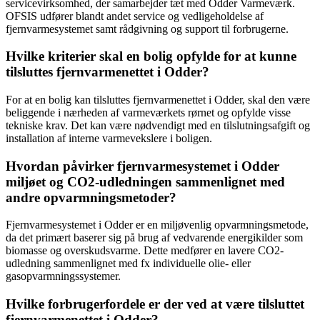
servicevirksomhed, der samarbejder tæt med Odder Varmeværk.
OFSIS udfører blandt andet service og vedligeholdelse af
fjernvarmesystemet samt rådgivning og support til forbrugerne.
Hvilke kriterier skal en bolig opfylde for at kunne
tilsluttes fjernvarmenettet i Odder?
For at en bolig kan tilsluttes fjernvarmenettet i Odder, skal den være
beliggende i nærheden af varmeværkets rørnet og opfylde visse
tekniske krav. Det kan være nødvendigt med en tilslutningsafgift og
installation af interne varmevekslere i boligen.
Hvordan påvirker fjernvarmesystemet i Odder
miljøet og CO2-udledningen sammenlignet med
andre opvarmningsmetoder?
Fjernvarmesystemet i Odder er en miljøvenlig opvarmningsmetode,
da det primært baserer sig på brug af vedvarende energikilder som
biomasse og overskudsvarme. Dette medfører en lavere CO2-
udledning sammenlignet med fx individuelle olie- eller
gasopvarmningssystemer.
Hvilke forbrugerfordele er der ved at være tilsluttet
fjernvarmenettet i Odder?