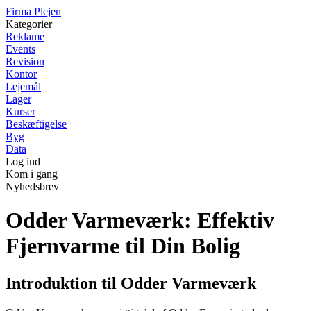
F
irma
P
lejen
Kategorier
Reklame
Events
Revision
Kontor
Lejemål
Lager
Kurser
Beskæftigelse
Byg
Data
Log ind
Kom i gang
Nyhedsbrev
Odder Varmeværk: Effektiv
Fjernvarme til Din Bolig
Introduktion til Odder Varmeværk