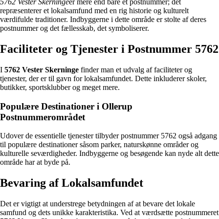
5762 Vester Skerninge
er mere end bare et postnummer; det
repræsenterer et lokalsamfund med en rig historie og kulturelt
værdifulde traditioner. Indbyggerne i dette område er stolte af deres
postnummer og det fællesskab, det symboliserer.
Faciliteter og Tjenester i Postnummer 5762
I
5762 Vester Skerninge
finder man et udvalg af faciliteter og
tjenester, der er til gavn for lokalsamfundet. Dette inkluderer skoler,
butikker, sportsklubber og meget mere.
Populære Destinationer i Ollerup
Postnummerområdet
Udover de essentielle tjenester tilbyder postnummer 5762 også adgang
til populære destinationer såsom parker, naturskønne områder og
kulturelle seværdigheder. Indbyggerne og besøgende kan nyde alt dette
område har at byde på.
Bevaring af Lokalsamfundet
Det er vigtigt at understrege betydningen af at bevare det lokale
samfund og dets unikke karakteristika. Ved at værdsætte postnummeret