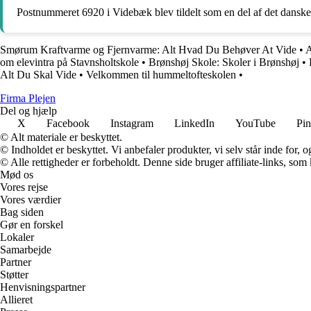
Postnummeret 6920 i Videbæk blev tildelt som en del af det danske p
Smørum Kraftvarme og Fjernvarme: Alt Hvad Du Behøver At Vide
•
A
om elevintra på Stavnsholtskole
•
Brønshøj Skole: Skoler i Brønshøj
•
Alt Du Skal Vide
•
Velkommen til hummeltofteskolen
•
F
irma
P
lejen
Del og hjælp
X
Facebook
Instagram
LinkedIn
YouTube
Pin
© Alt materiale er beskyttet.
© Indholdet er beskyttet. Vi anbefaler produkter, vi selv står inde for
© Alle rettigheder er forbeholdt. Denne side bruger affiliate-links, som
Mød os
Vores rejse
Vores værdier
Bag siden
Gør en forskel
Lokaler
Samarbejde
Partner
Støtter
Henvisningspartner
Allieret