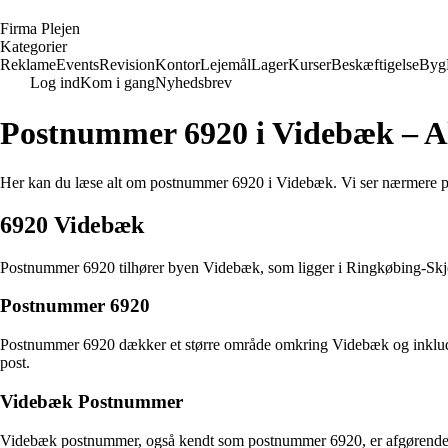
F
irma
P
lejen
Kategorier
Reklame
Events
Revision
Kontor
Lejemål
Lager
Kurser
Beskæftigelse
Byg
Log ind
Kom i gang
Nyhedsbrev
Postnummer 6920 i Videbæk – Al
Her kan du læse alt om postnummer 6920 i Videbæk. Vi ser nærmere på,
6920 Videbæk
Postnummer 6920 tilhører byen Videbæk, som ligger i Ringkøbing-Skjer
Postnummer 6920
Postnummer 6920 dækker et større område omkring Videbæk og inkludere
post.
Videbæk Postnummer
Videbæk postnummer, også kendt som postnummer 6920, er afgørende for 