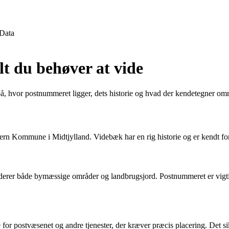
Data
t du behøver at vide
 hvor postnummeret ligger, dets historie og hvad der kendetegner omr
n Kommune i Midtjylland. Videbæk har en rig historie og er kendt for
r både bymæssige områder og landbrugsjord. Postnummeret er vigtigt fo
postvæsenet og andre tjenester, der kræver præcis placering. Det sikre