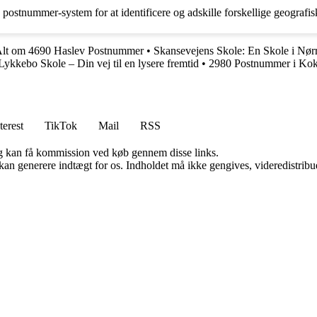
ostnummer-system for at identificere og adskille forskellige geografiske
lt om 4690 Haslev Postnummer
•
Skansevejens Skole: En Skole i Nø
Lykkebo Skole – Din vej til en lysere fremtid
•
2980 Postnummer i Kokke
terest
TikTok
Mail
RSS
, og kan få kommission ved køb gennem disse links.
 kan generere indtægt for os. Indholdet må ikke gengives, videredistribue