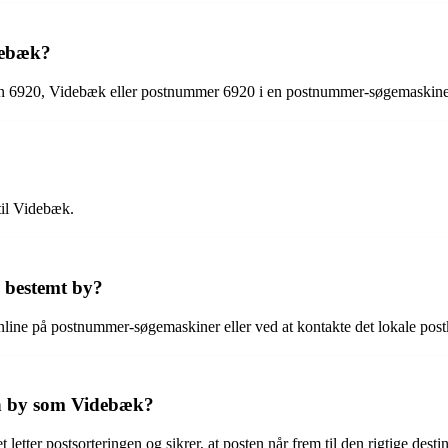
debæk?
ten 6920, Videbæk eller postnummer 6920 i en postnummer-søgemaskine
til Videbæk.
 bestemt by?
line på postnummer-søgemaskiner eller ved at kontakte det lokale post
en by som Videbæk?
tter postsorteringen og sikrer, at posten når frem til den rigtige destina