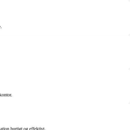
.
kontor.
tion hurtigt og effektivt.