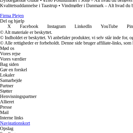
Dybdegående Guide
•
4180 Postnummer i Sorø – Alt hvad du behøver 
Kvalitetsuddannelse i Taastrup
•
Vindmøller i Danmark – Alt hvad du b
F
irma
P
lejen
Del og hjælp
X
Facebook
Instagram
LinkedIn
YouTube
Pin
© Alt materiale er beskyttet.
© Indholdet er beskyttet. Vi anbefaler produkter, vi selv står inde for
© Alle rettigheder er forbeholdt. Denne side bruger affiliate-links, som
Mød os
Vores rejse
Vores værdier
Bag siden
Gør en forskel
Lokaler
Samarbejde
Partner
Støtter
Henvisningspartner
Allieret
Presse
Mail
Interne links
Navigationskort
Opslag