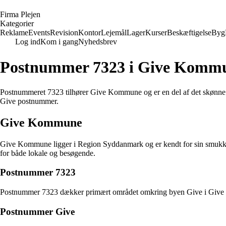
F
irma
P
lejen
Kategorier
Reklame
Events
Revision
Kontor
Lejemål
Lager
Kurser
Beskæftigelse
Byg
Log ind
Kom i gang
Nyhedsbrev
Postnummer 7323 i Give Komm
Postnummeret 7323 tilhører Give Kommune og er en del af det skønne o
Give postnummer.
Give Kommune
Give Kommune ligger i Region Syddanmark og er kendt for sin smukke 
for både lokale og besøgende.
Postnummer 7323
Postnummer 7323 dækker primært området omkring byen Give i Give Komm
Postnummer Give