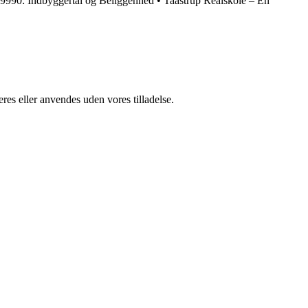
9990: Indbyggertal og Beliggenhed
•
Taastrup Realskole – En
res eller anvendes uden vores tilladelse.