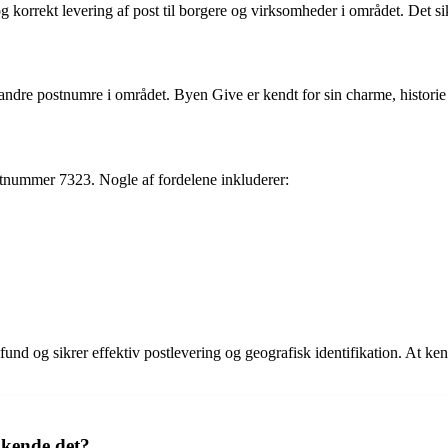
 korrekt levering af post til borgere og virksomheder i området. Det sikr
ndre postnumre i området. Byen Give er kendt for sin charme, historie 
ostnummer 7323. Nogle af fordelene inkluderer:
d og sikrer effektiv postlevering og geografisk identifikation. At ken
 kende det?