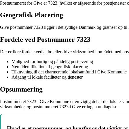
Postnummeret for Give er 7323, hvilket er afgørende for posttjenester og
Geografisk Placering
Give postnummer 7323 ligger i det sydlige Danmark og grænser op til a
Fordele ved Postnummer 7323
Der er flere fordele ved at bo eller drive virksomhed i området med p
Mulighed for hurtig og pålidelig postlevering
Nem identifikation af geografisk placering
Tilknytning til det charmerende lokalsamfund i Give Kommune
Adgang til lokale faciliteter og tjenester
Opsummering
Postnummeret 7323 i Give Kommune er en vigtig del af det lokale samfun
virksomheder, og postnummeret 7323 i Give er ingen undtagelse.
Hvad er et postnummer, og hvorfor er det vigtigt at