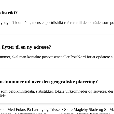
distrikt?
 geografisk område, mens et postdistrikt refererer til det område, som 
ytter til en ny adresse?
tnummer, skal man kontakte postvæsenet eller PostNord for at opdatere s
postnummer ud over den geografiske placering?
som befolkningsdata, statistikker, lokale virksomheder og services, d
råde.
kole Med Fokus På Læring og Trivsel
•
Store Magleby Skole og St. Ma