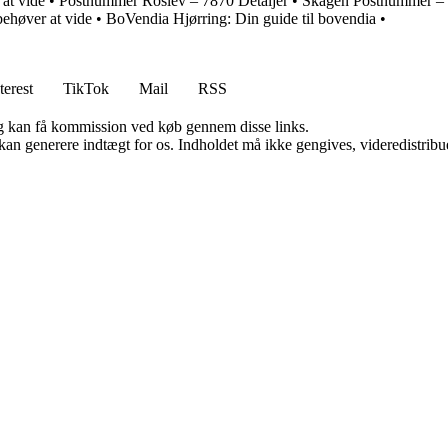
at vide
•
Postnummer Roslev – 7870 Detaljer
•
Skagen Postnummer – 
ehøver at vide
•
BoVendia Hjørring: Din guide til bovendia
•
terest
TikTok
Mail
RSS
, og kan få kommission ved køb gennem disse links.
 kan generere indtægt for os. Indholdet må ikke gengives, videredistribue