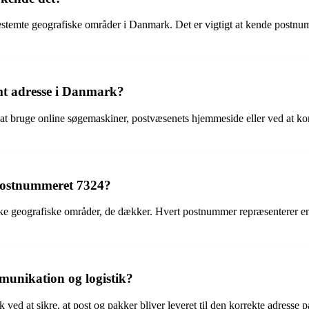
estemte geografiske områder i Danmark. Det er vigtigt at kende postnum
mt adresse i Danmark?
t bruge online søgemaskiner, postvæsenets hjemmeside eller ved at kont
postnummeret 7324?
ke geografiske områder, de dækker. Hvert postnummer repræsenterer en
mmunikation og logistik?
ved at sikre, at post og pakker bliver leveret til den korrekte adresse 