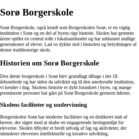
Sorø Borgerskole
Sorø Borgerskole, også kendt som Borgerskolen Sorø, er en vigtig
institution i Sorø og en del af byens rige historie. Skolen har gennem
årene spillet en central rolle i lokalsamfundet og har uddannet utallige
generationer af elever. Lad os dykke ned i historien og betydningen af
denne traditionsrige skole.
Historien om Sorø Borgerskole
Den første borgerskole i Sorø blev grundlagt tilbage i det 18.
århundrede og har siden da udviklet sig til den anerkendte institution,
vi kender i dag. Skolens historie er dybt forankret i byen, og mange
prominente personer har gået på Sorø Borgerskole gennem tiderne.
Skolens faciliteter og undervisning
Borgerskolen Sorø har moderne faciliteter og en dedikeret stab af
lærere, der sigter mod at skabe en engagerende læringsmiljø for
eleverne. Skolen tilbyder et bredt udvalg af fag og aktiviteter, der
stimulerer elevernes intellektuelle og kreative udvikling.