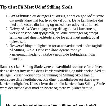
Tip til at Få Mest Ud af Stilling Skole
Sæt Mål:
Inden du deltager i et kursus, er det en god idé at sætte
dig nogle klare mål for, hvad du vil opnå. Dette kan hjælpe dig
med at fokusere din læring og maksimere udbyttet af kurset.
Deltag Aktivt:
Vær engageret og deltag aktivt i kurserne og
workshopsene. Stil spørgsmål, del dine erfaringer og arbejd
sammen med dine medstuderende for at få mest muligt ud af
oplevelsen.
Netværk:
Udnyt muligheden for at netværke med andre fagfolk
på Stilling Skole. Dette kan åbne dørene for nye
karrieremuligheder og skabe værdifulde forbindelser i din
branche.
Samlet set kan Stilling Skole være en værdifuld ressource for enhver,
der ønsker at investere i deres karriereudvikling og uddannelse. Ved at
deltage i kurser, workshops og træning på Stilling Skole kan du
opgradere dine færdigheder, øge dine jobmuligheder og skabe nye
karrieremuligheder. Uanset hvor du er i din karriere, kan Stilling Skole
være det første skridt mod en lysere og mere vellykket fremtid.
Hvad er betydningen af en stilling på en skole?