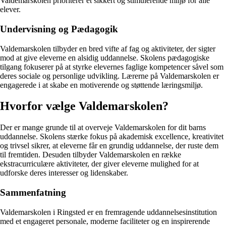
Valdemarskolen prioriterer et sikkert og stimulerende miljø for alle
elever.
Undervisning og Pædagogik
Valdemarskolen tilbyder en bred vifte af fag og aktiviteter, der sigter
mod at give eleverne en alsidig uddannelse. Skolens pædagogiske
tilgang fokuserer på at styrke elevernes faglige kompetencer såvel som
deres sociale og personlige udvikling. Lærerne på Valdemarskolen er
engagerede i at skabe en motiverende og støttende læringsmiljø.
Hvorfor vælge Valdemarskolen?
Der er mange grunde til at overveje Valdemarskolen for dit barns
uddannelse. Skolens stærke fokus på akademisk excellence, kreativitet
og trivsel sikrer, at eleverne får en grundig uddannelse, der ruste dem
til fremtiden. Desuden tilbyder Valdemarskolen en række
ekstracurriculære aktiviteter, der giver eleverne mulighed for at
udforske deres interesser og lidenskaber.
Sammenfatning
Valdemarskolen i Ringsted er en fremragende uddannelsesinstitution
med et engageret personale, moderne faciliteter og en inspirerende