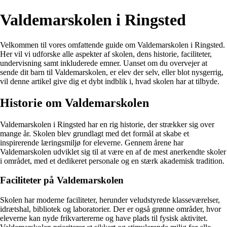
Valdemarskolen i Ringsted
Velkommen til vores omfattende guide om Valdemarskolen i Ringsted.
Her vil vi udforske alle aspekter af skolen, dens historie, faciliteter,
undervisning samt inkluderede emner. Uanset om du overvejer at
sende dit barn til Valdemarskolen, er elev der selv, eller blot nysgerrig,
vil denne artikel give dig et dybt indblik i, hvad skolen har at tilbyde.
Historie om Valdemarskolen
Valdemarskolen i Ringsted har en rig historie, der strækker sig over
mange år. Skolen blev grundlagt med det formål at skabe et
inspirerende læringsmiljø for eleverne. Gennem årene har
Valdemarskolen udviklet sig til at være en af de mest anerkendte skoler
i området, med et dedikeret personale og en stærk akademisk tradition.
Faciliteter på Valdemarskolen
Skolen har moderne faciliteter, herunder veludstyrede klasseværelser,
idrætshal, bibliotek og laboratorier. Der er også grønne områder, hvor
eleverne kan nyde frikvartererne og have plads til fysisk aktivitet.