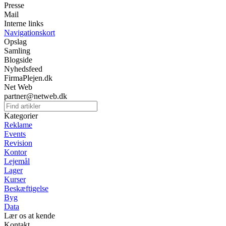
Presse
Mail
Interne links
Navigationskort
Opslag
Samling
Blogside
Nyhedsfeed
FirmaPlejen.dk
Net Web
partner@netweb.dk
Kategorier
Reklame
Events
Revision
Kontor
Lejemål
Lager
Kurser
Beskæftigelse
Byg
Data
Lær os at kende
Kontakt