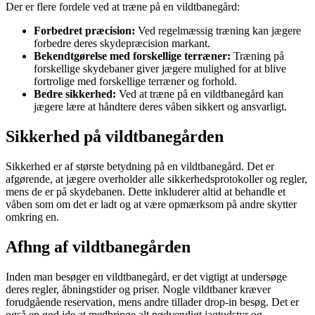
Der er flere fordele ved at træne på en vildtbanegård:
Forbedret præcision:
Ved regelmæssig træning kan jægere
forbedre deres skydepræcision markant.
Bekendtgørelse med forskellige terræner:
Træning på
forskellige skydebaner giver jægere mulighed for at blive
fortrolige med forskellige terræner og forhold.
Bedre sikkerhed:
Ved at træne på en vildtbanegård kan
jægere lære at håndtere deres våben sikkert og ansvarligt.
Sikkerhed på vildtbanegården
Sikkerhed er af største betydning på en vildtbanegård. Det er
afgørende, at jægere overholder alle sikkerhedsprotokoller og regler,
mens de er på skydebanen. Dette inkluderer altid at behandle et
våben som om det er ladt og at være opmærksom på andre skytter
omkring en.
Afhng af vildtbanegården
Inden man besøger en vildtbanegård, er det vigtigt at undersøge
deres regler, åbningstider og priser. Nogle vildtbaner kræver
forudgående reservation, mens andre tillader drop-in besøg. Det er
også en god ide at medbringe alt nødvendigt jagtudstyr og