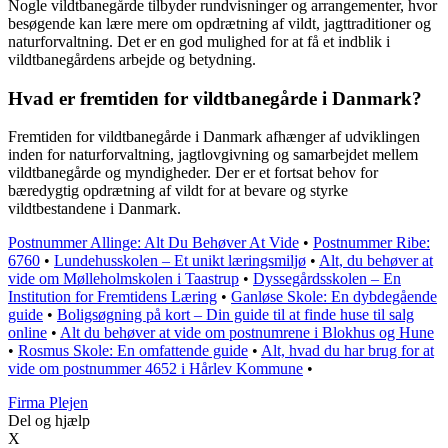
Nogle vildtbanegårde tilbyder rundvisninger og arrangementer, hvor
besøgende kan lære mere om opdrætning af vildt, jagttraditioner og
naturforvaltning. Det er en god mulighed for at få et indblik i
vildtbanegårdens arbejde og betydning.
Hvad er fremtiden for vildtbanegårde i Danmark?
Fremtiden for vildtbanegårde i Danmark afhænger af udviklingen
inden for naturforvaltning, jagtlovgivning og samarbejdet mellem
vildtbanegårde og myndigheder. Der er et fortsat behov for
bæredygtig opdrætning af vildt for at bevare og styrke
vildtbestandene i Danmark.
Postnummer Allinge: Alt Du Behøver At Vide
•
Postnummer Ribe:
6760
•
Lundehusskolen – Et unikt læringsmiljø
•
Alt, du behøver at
vide om Mølleholmskolen i Taastrup
•
Dyssegårdsskolen – En
Institution for Fremtidens Læring
•
Ganløse Skole: En dybdegående
guide
•
Boligsøgning på kort – Din guide til at finde huse til salg
online
•
Alt du behøver at vide om postnumrene i Blokhus og Hune
•
Rosmus Skole: En omfattende guide
•
Alt, hvad du har brug for at
vide om postnummer 4652 i Hårlev Kommune
•
F
irma
P
lejen
Del og hjælp
X