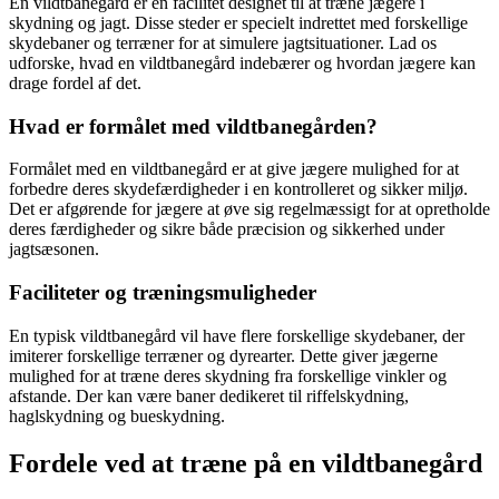
En vildtbanegård er en facilitet designet til at træne jægere i
skydning og jagt. Disse steder er specielt indrettet med forskellige
skydebaner og terræner for at simulere jagtsituationer. Lad os
udforske, hvad en vildtbanegård indebærer og hvordan jægere kan
drage fordel af det.
Hvad er formålet med vildtbanegården?
Formålet med en vildtbanegård er at give jægere mulighed for at
forbedre deres skydefærdigheder i en kontrolleret og sikker miljø.
Det er afgørende for jægere at øve sig regelmæssigt for at opretholde
deres færdigheder og sikre både præcision og sikkerhed under
jagtsæsonen.
Faciliteter og træningsmuligheder
En typisk vildtbanegård vil have flere forskellige skydebaner, der
imiterer forskellige terræner og dyrearter. Dette giver jægerne
mulighed for at træne deres skydning fra forskellige vinkler og
afstande. Der kan være baner dedikeret til riffelskydning,
haglskydning og bueskydning.
Fordele ved at træne på en vildtbanegård