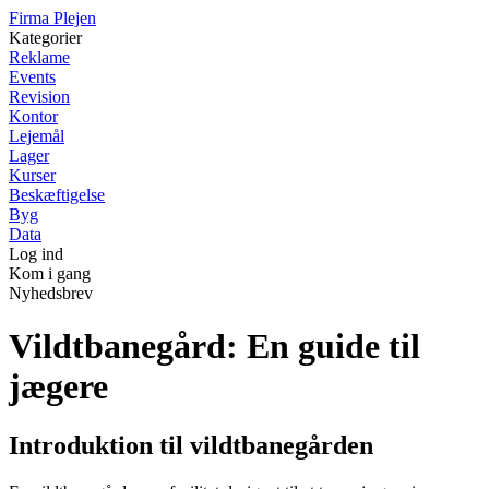
F
irma
P
lejen
Kategorier
Reklame
Events
Revision
Kontor
Lejemål
Lager
Kurser
Beskæftigelse
Byg
Data
Log ind
Kom i gang
Nyhedsbrev
Vildtbanegård: En guide til
jægere
Introduktion til vildtbanegården