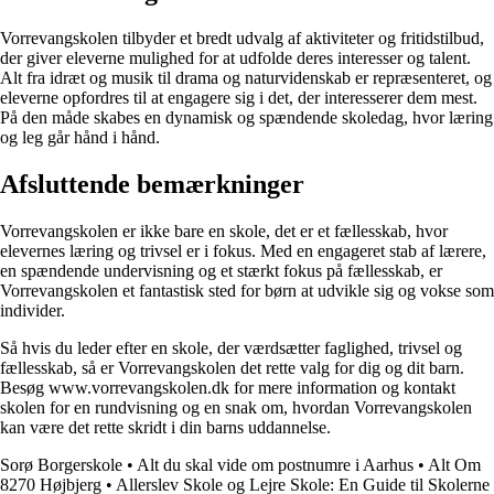
Vorrevangskolen tilbyder et bredt udvalg af aktiviteter og fritidstilbud,
der giver eleverne mulighed for at udfolde deres interesser og talent.
Alt fra idræt og musik til drama og naturvidenskab er repræsenteret, og
eleverne opfordres til at engagere sig i det, der interesserer dem mest.
På den måde skabes en dynamisk og spændende skoledag, hvor læring
og leg går hånd i hånd.
Afsluttende bemærkninger
Vorrevangskolen er ikke bare en skole, det er et fællesskab, hvor
elevernes læring og trivsel er i fokus. Med en engageret stab af lærere,
en spændende undervisning og et stærkt fokus på fællesskab, er
Vorrevangskolen et fantastisk sted for børn at udvikle sig og vokse som
individer.
Så hvis du leder efter en skole, der værdsætter faglighed, trivsel og
fællesskab, så er Vorrevangskolen det rette valg for dig og dit barn.
Besøg www.vorrevangskolen.dk for mere information og kontakt
skolen for en rundvisning og en snak om, hvordan Vorrevangskolen
kan være det rette skridt i din barns uddannelse.
Sorø Borgerskole
•
Alt du skal vide om postnumre i Aarhus
•
Alt Om
8270 Højbjerg
•
Allerslev Skole og Lejre Skole: En Guide til Skolerne