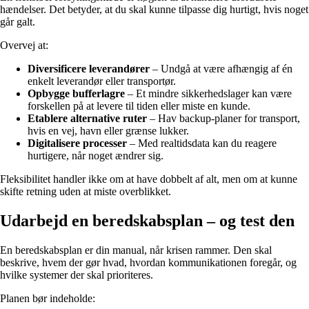
hændelser. Det betyder, at du skal kunne tilpasse dig hurtigt, hvis noget
går galt.
Overvej at:
Diversificere leverandører
– Undgå at være afhængig af én
enkelt leverandør eller transportør.
Opbygge bufferlagre
– Et mindre sikkerhedslager kan være
forskellen på at levere til tiden eller miste en kunde.
Etablere alternative ruter
– Hav backup-planer for transport,
hvis en vej, havn eller grænse lukker.
Digitalisere processer
– Med realtidsdata kan du reagere
hurtigere, når noget ændrer sig.
Fleksibilitet handler ikke om at have dobbelt af alt, men om at kunne
skifte retning uden at miste overblikket.
Udarbejd en beredskabsplan – og test den
En beredskabsplan er din manual, når krisen rammer. Den skal
beskrive, hvem der gør hvad, hvordan kommunikationen foregår, og
hvilke systemer der skal prioriteres.
Planen bør indeholde: