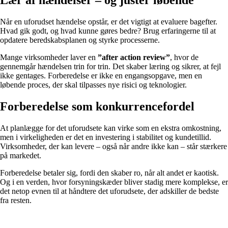
Når en uforudset hændelse opstår, er det vigtigt at evaluere bagefter.
Hvad gik godt, og hvad kunne gøres bedre? Brug erfaringerne til at
opdatere beredskabsplanen og styrke processerne.
Mange virksomheder laver en
”after action review”
, hvor de
gennemgår hændelsen trin for trin. Det skaber læring og sikrer, at fejl
ikke gentages. Forberedelse er ikke en engangsopgave, men en
løbende proces, der skal tilpasses nye risici og teknologier.
Forberedelse som konkurrencefordel
At planlægge for det uforudsete kan virke som en ekstra omkostning,
men i virkeligheden er det en investering i stabilitet og kundetillid.
Virksomheder, der kan levere – også når andre ikke kan – står stærkere
på markedet.
Forberedelse betaler sig, fordi den skaber ro, når alt andet er kaotisk.
Og i en verden, hvor forsyningskæder bliver stadig mere komplekse, er
det netop evnen til at håndtere det uforudsete, der adskiller de bedste
fra resten.