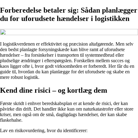
Forberedelse betaler sig: Sådan planlægger
du for uforudsete hændelser i logistikken
I logistikverdenen er effektivitet og præcision altafgørende. Men selv
den bedst planlagte forsyningskæde kan blive ramt af uforudsete
hændelser – fra forsinkelser i transporten til systemnedbrud eller
pludselige ændringer i efterspørgslen. Forskellen mellem succes og
kaos ligger ofte i, hvor godt virksomheden er forberedt. Her får du en
guide til, hvordan du kan planlægge for det uforudsete og skabe en
mere robust logistik.
Kend dine risici – og kortlæg dem
Første skridt i enhver beredskabsplan er at kende de risici, der kan
påvirke din drift. Det handler ikke kun om naturkatastrofer eller store
kriser, men også om de små, dagligdags hændelser, der kan skabe
flaskehalse.
Lav en risikovurdering, hvor du identificerer: