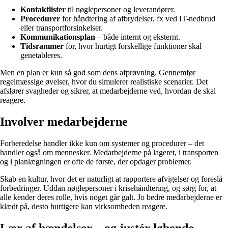
Kontaktlister
til nøglepersoner og leverandører.
Procedurer
for håndtering af afbrydelser, fx ved IT-nedbrud
eller transportforsinkelser.
Kommunikationsplan
– både internt og eksternt.
Tidsrammer
for, hvor hurtigt forskellige funktioner skal
genetableres.
Men en plan er kun så god som dens afprøvning. Gennemfør
regelmæssige øvelser, hvor du simulerer realistiske scenarier. Det
afslører svagheder og sikrer, at medarbejderne ved, hvordan de skal
reagere.
Involver medarbejderne
Forberedelse handler ikke kun om systemer og procedurer – det
handler også om mennesker. Medarbejderne på lageret, i transporten
og i planlægningen er ofte de første, der opdager problemer.
Skab en kultur, hvor det er naturligt at rapportere afvigelser og foreslå
forbedringer. Uddan nøglepersoner i krisehåndtering, og sørg for, at
alle kender deres rolle, hvis noget går galt. Jo bedre medarbejderne er
klædt på, desto hurtigere kan virksomheden reagere.
Lær af hændelser – og justér løbende