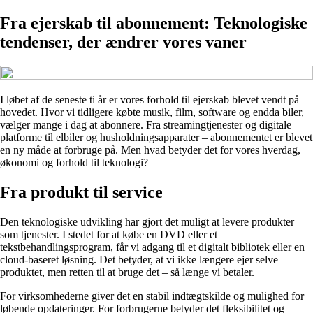
Fra ejerskab til abonnement: Teknologiske
tendenser, der ændrer vores vaner
I løbet af de seneste ti år er vores forhold til ejerskab blevet vendt på
hovedet. Hvor vi tidligere købte musik, film, software og endda biler,
vælger mange i dag at abonnere. Fra streamingtjenester og digitale
platforme til elbiler og husholdningsapparater – abonnementet er blevet
en ny måde at forbruge på. Men hvad betyder det for vores hverdag,
økonomi og forhold til teknologi?
Fra produkt til service
Den teknologiske udvikling har gjort det muligt at levere produkter
som tjenester. I stedet for at købe en DVD eller et
tekstbehandlingsprogram, får vi adgang til et digitalt bibliotek eller en
cloud-baseret løsning. Det betyder, at vi ikke længere ejer selve
produktet, men retten til at bruge det – så længe vi betaler.
For virksomhederne giver det en stabil indtægtskilde og mulighed for
løbende opdateringer. For forbrugerne betyder det fleksibilitet og