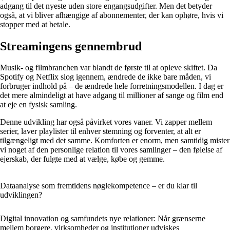
adgang til det nyeste uden store engangsudgifter. Men det betyder
også, at vi bliver afhængige af abonnementer, der kan ophøre, hvis vi
stopper med at betale.
Streamingens gennembrud
Musik- og filmbranchen var blandt de første til at opleve skiftet. Da
Spotify og Netflix slog igennem, ændrede de ikke bare måden, vi
forbruger indhold på – de ændrede hele forretningsmodellen. I dag er
det mere almindeligt at have adgang til millioner af sange og film end
at eje en fysisk samling.
Denne udvikling har også påvirket vores vaner. Vi zapper mellem
serier, laver playlister til enhver stemning og forventer, at alt er
tilgængeligt med det samme. Komforten er enorm, men samtidig mister
vi noget af den personlige relation til vores samlinger – den følelse af
ejerskab, der fulgte med at vælge, købe og gemme.
Dataanalyse som fremtidens nøglekompetence – er du klar til
udviklingen?
Digital innovation og samfundets nye relationer: Når grænserne
mellem borgere, virksomheder og institutioner udviskes