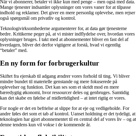
Når vi abonnerer, betaler vi ikke kun med penge – men også med data.
Mange tjenester indsamler oplysninger om vores vaner for at tilpasse
indhold og reklamer. Det giver en mere personlig oplevelse, men rejser
også spørgsmål om privatliv og kontrol.
Teknologivirksomhederne argumenterer for, at data gør tjenesterne
bedre. Kritikerne peger på, at vi mister indflydelse over, hvordan vores
oplysninger bruges. I takt med at abonnementer bliver en fast del af
hverdagen, bliver det derfor vigtigere at forstå, hvad vi egentlig
“betaler” med.
En ny form for forbrugerkultur
Skiftet fra ejerskab til adgang ændrer vores forhold til ting. Vi bliver
mindre bundet til materielle genstande og mere fokuserede på
oplevelser og funktion. Det kan ses som et skridt mod en mere
bæredygtig økonomi, hvor ressourcer deles og genbruges. Samtidig
kan det skabe en følelse af midlertidighed – at intet rigtig er vores.
For nogle er det en befrielse at slippe for at eje og vedligeholde. For
andre føles det som et tab af kontrol. Uanset holdning er det tydeligt, at
teknologien har gjort abonnementet til en central del af vores liv – og at
denne tendens kun vil vokse i de kommende år.