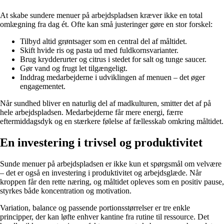
At skabe sundere menuer på arbejdspladsen kræver ikke en total
omlægning fra dag ét. Ofte kan små justeringer gøre en stor forskel:
Tilbyd altid grøntsager som en central del af måltidet.
Skift hvide ris og pasta ud med fuldkornsvarianter.
Brug krydderurter og citrus i stedet for salt og tunge saucer.
Gør vand og frugt let tilgængeligt.
Inddrag medarbejderne i udviklingen af menuen – det øger
engagementet.
Når sundhed bliver en naturlig del af madkulturen, smitter det af på
hele arbejdspladsen. Medarbejderne får mere energi, færre
eftermiddagsdyk og en stærkere følelse af fællesskab omkring måltidet.
En investering i trivsel og produktivitet
Sunde menuer på arbejdspladsen er ikke kun et spørgsmål om velvære
– det er også en investering i produktivitet og arbejdsglæde. Når
kroppen får den rette næring, og måltidet opleves som en positiv pause,
styrkes både koncentration og motivation.
Variation, balance og passende portionsstørrelser er tre enkle
principper, der kan løfte enhver kantine fra rutine til ressource. Det