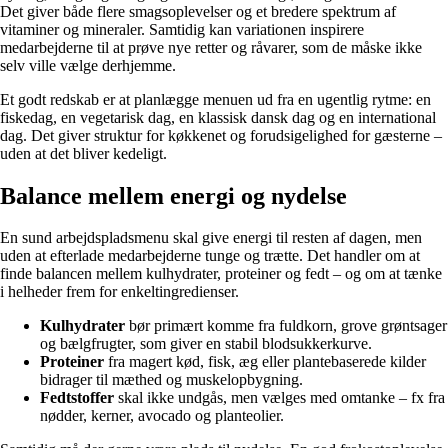
Det giver både flere smagsoplevelser og et bredere spektrum af
vitaminer og mineraler. Samtidig kan variationen inspirere
medarbejderne til at prøve nye retter og råvarer, som de måske ikke
selv ville vælge derhjemme.
Et godt redskab er at planlægge menuen ud fra en ugentlig rytme: en
fiskedag, en vegetarisk dag, en klassisk dansk dag og en international
dag. Det giver struktur for køkkenet og forudsigelighed for gæsterne –
uden at det bliver kedeligt.
Balance mellem energi og nydelse
En sund arbejdspladsmenu skal give energi til resten af dagen, men
uden at efterlade medarbejderne tunge og trætte. Det handler om at
finde balancen mellem kulhydrater, proteiner og fedt – og om at tænke
i helheder frem for enkeltingredienser.
Kulhydrater
bør primært komme fra fuldkorn, grove grøntsager
og bælgfrugter, som giver en stabil blodsukkerkurve.
Proteiner
fra magert kød, fisk, æg eller plantebaserede kilder
bidrager til mæthed og muskelopbygning.
Fedtstoffer
skal ikke undgås, men vælges med omtanke – fx fra
nødder, kerner, avocado og planteolier.