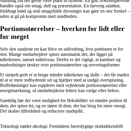
Samtidig må der gerne være plads til nydelse. En god frokostoplevelse
handler også om smag, duft og præsentation. En farverig salatbar,
friskbagt brød og små smagsfulde dressinger kan gøre en stor forskel –
uden at gå på kompromis med sundheden.
Portionsstørrelser – hverken for lidt eller
for meget
Selv den sundeste ret kan blive en udfordring, hvis portionen er for
stor. Mange medarbejdere spiser automatisk det, der ligger på
tallerkenen, uanset sultniveau. Derfor er det vigtigt, at kantiner og
madordninger tænker over portionsstørrelser og serveringsformer.
Et simpelt greb er at bruge mindre tallerkener og skåle – det får maden
til at se mere indbydende ud og hjælper med at undgå overspisning.
Buffetløsninger kan suppleres med vejledende portionsstørrelser eller
energimærkning, så medarbejderne lettere kan vælge efter behov.
Samtidig bør der være mulighed for fleksibilitet: en mindre portion til
dem, der spiser let, og en større til dem, der har brug for mere energi.
Det skaber tilfredshed og reducerer madspild.
Teknologi møder økologi: Fremtidens bæredygtige storkøkkendrift