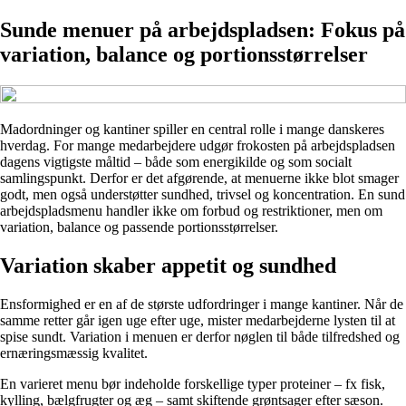
Sunde menuer på arbejdspladsen: Fokus på
variation, balance og portionsstørrelser
Madordninger og kantiner spiller en central rolle i mange danskeres
hverdag. For mange medarbejdere udgør frokosten på arbejdspladsen
dagens vigtigste måltid – både som energikilde og som socialt
samlingspunkt. Derfor er det afgørende, at menuerne ikke blot smager
godt, men også understøtter sundhed, trivsel og koncentration. En sund
arbejdspladsmenu handler ikke om forbud og restriktioner, men om
variation, balance og passende portionsstørrelser.
Variation skaber appetit og sundhed
Ensformighed er en af de største udfordringer i mange kantiner. Når de
samme retter går igen uge efter uge, mister medarbejderne lysten til at
spise sundt. Variation i menuen er derfor nøglen til både tilfredshed og
ernæringsmæssig kvalitet.
En varieret menu bør indeholde forskellige typer proteiner – fx fisk,
kylling, bælgfrugter og æg – samt skiftende grøntsager efter sæson.