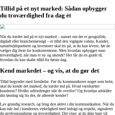
Tillid på et nyt marked: Sådan opbygger
du troværdighed fra dag ét
Når du træder ind på et nyt marked – uanset om det er geografisk,
digitalt eller branchemæssigt – er tillid den vigtigste valuta. Kunder,
samarbejdspartnere og investorer skal tro på, at du kan levere, før de
vælger dig frem for konkurrenterne. Men hvordan opbygger man
troværdighed, når man er ny og ukendt? Her får du en guide til,
hvordan du kan skabe tillid fra første dag.
Kend markedet – og vis, at du gør det
Tillid begynder med forståelse. Før du kommunikerer noget som helst,
skal du kende det marked, du træder ind på. Hvad værdsætter
kunderne? Hvilke udfordringer står de overfor? Og hvordan adskiller
din løsning sig fra det, de allerede kender?
Lav grundig research, og brug den aktivt i din kommunikation. Når du
kan tale ind i kundernes virkelighed med indsigt og respekt, signalerer
du professionalisme og troværdighed. Det viser, at du ikke bare vil