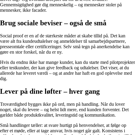
Gennemsigtighed gør dig menneskelig – og mennesker stoler på
mennesker, ikke facader.
Brug sociale beviser – også de små
Social proof er en af de stærkeste måder at skabe tillid på. Det kan
være alt fra kundeudtalelser og anmeldelser til samarbejdspartnere,
presseomtale eller certificeringer. Selv små tegn på anerkendelse kan
gøre en stor forskel, når du er ny.
Hvis du endnu ikke har mange kunder, kan du starte med pilotprojekter
eller testkunder, der kan give feedback og udtalelser. Det viser, at du
allerede har leveret værdi – og at andre har haft en god oplevelse med
dig.
Lever på dine løfter – hver gang
Troværdighed bygges ikke på ord, men på handling. Når du lover
noget, skal du levere – og helst lidt mere, end kunden forventer. Det
gælder både produktkvalitet, leveringstid og kommunikation.
Små handlinger tæller: at svare hurtigt på henvendelser, at følge op
efter et møde, eller at tage ansvar, hvis noget går galt. Konsistens i