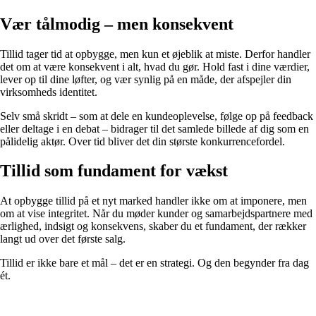
Vær tålmodig – men konsekvent
Tillid tager tid at opbygge, men kun et øjeblik at miste. Derfor handler
det om at være konsekvent i alt, hvad du gør. Hold fast i dine værdier,
lever op til dine løfter, og vær synlig på en måde, der afspejler din
virksomheds identitet.
Selv små skridt – som at dele en kundeoplevelse, følge op på feedback
eller deltage i en debat – bidrager til det samlede billede af dig som en
pålidelig aktør. Over tid bliver det din største konkurrencefordel.
Tillid som fundament for vækst
At opbygge tillid på et nyt marked handler ikke om at imponere, men
om at vise integritet. Når du møder kunder og samarbejdspartnere med
ærlighed, indsigt og konsekvens, skaber du et fundament, der rækker
langt ud over det første salg.
Tillid er ikke bare et mål – det er en strategi. Og den begynder fra dag
ét.