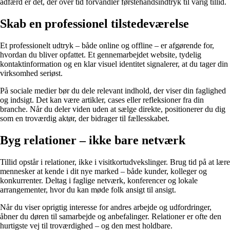
adfærd er det, der over tid forvandler førstehåndsindtryk til varig tillid.
Skab en professionel tilstedeværelse
Et professionelt udtryk – både online og offline – er afgørende for,
hvordan du bliver opfattet. Et gennemarbejdet website, tydelig
kontaktinformation og en klar visuel identitet signalerer, at du tager din
virksomhed seriøst.
På sociale medier bør du dele relevant indhold, der viser din faglighed
og indsigt. Det kan være artikler, cases eller refleksioner fra din
branche. Når du deler viden uden at sælge direkte, positionerer du dig
som en troværdig aktør, der bidrager til fællesskabet.
Byg relationer – ikke bare netværk
Tillid opstår i relationer, ikke i visitkortudvekslinger. Brug tid på at lære
mennesker at kende i dit nye marked – både kunder, kolleger og
konkurrenter. Deltag i faglige netværk, konferencer og lokale
arrangementer, hvor du kan møde folk ansigt til ansigt.
Når du viser oprigtig interesse for andres arbejde og udfordringer,
åbner du døren til samarbejde og anbefalinger. Relationer er ofte den
hurtigste vej til troværdighed – og den mest holdbare.