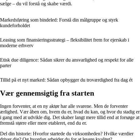
sælge – du vil forstå og skabe værdi.
Markedsføring som bindeled: Forstå din målgruppe og styrk
kundeforholdet
Leasing som finansieringsstrategi – fleksibilitet frem for ejerskab i
moderne erhverv
Etisk due diligence: Sådan sikrer du ansvarlighed og respekt for alle
parter
Tillid på et nyt marked: Sådan opbygger du troværdighed fra dag ét
Vær gennemsigtig fra starten
Ingen forventer, at en ny aktør har alle svarene. Men de forventer
ærlighed. Vær åben om, hvem du er, hvad du kan, og hvor du stadig er
i gang med at udvikle dig. Det skaber langt mere tillid end at forsøge at
fremstå større eller mere etableret, end du er.
Del din historie: Hvorfor startede du virksomheden? Hvilke værdier
driver dig? Og hvordan arbejder du for at levere kvalitet?