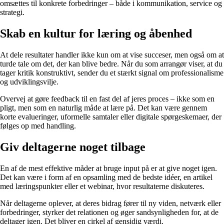
omsættes til konkrete forbedringer – både i kommunikation, service og
strategi.
Skab en kultur for læring og åbenhed
At dele resultater handler ikke kun om at vise succeser, men også om at
turde tale om det, der kan blive bedre. Når du som arrangør viser, at du
tager kritik konstruktivt, sender du et stærkt signal om professionalisme
og udviklingsvilje.
Overvej at gøre feedback til en fast del af jeres proces – ikke som en
pligt, men som en naturlig måde at lære på. Det kan være gennem
korte evalueringer, uformelle samtaler eller digitale spørgeskemaer, der
følges op med handling.
Giv deltagerne noget tilbage
En af de mest effektive måder at bruge input på er at give noget igen.
Det kan være i form af en opsamling med de bedste idéer, en artikel
med læringspunkter eller et webinar, hvor resultaterne diskuteres.
Når deltagerne oplever, at deres bidrag fører til ny viden, netværk eller
forbedringer, styrker det relationen og øger sandsynligheden for, at de
deltager igen. Det bliver en cirkel af gensidig værdi.