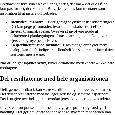
Feedback er ikke kun en evaluering af det, der var – det er også et
kompas for det, der kommer. Brug deltagernes kommentarer som
inspiration til at justere og forbedre.
Identificér mønstre.
Er der gentagne ønsker eller udfordringer?
Det kan pege på områder, hvor du kan skabe størst effekt.
Invitér til samskabelse.
Overvej at involvere nogle af
deltagerne i planlægningen af næste arrangement. Det giver
ejerskab og nye perspektiver.
Eksperimentér med formater.
Hvis mange efterlyser mere
dialog, kan du fx indføre rundbordsdiskussioner eller interaktive
sessioner næste gang.
Når du bruger inputtet aktivt, bliver deltagerne medskabere – ikke bare
modtagere.
Del resultaterne med hele organisationen
Deltagernes feedback kan være værdifuld langt ud over eventteamet.
Del derfor resultaterne med kolleger, ledelse og samarbejdspartnere.
Det kan give nye indsigter i, hvordan jeres aktiviteter opleves udefra.
Lav fx en kort præsentation med de vigtigste pointer og forslag til
handling. Det gør det lettere for andre at se, hvordan feedbacken kan