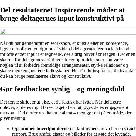
Del resultaterne! Inspirerende måder at
bruge deltagernes input konstruktivt på
Når du har gennemført en workshop, et kursus eller en konference,
ligger der ofte en guldgrube af viden i deltagernes feedback. Men alt
for ofte ender input i et regneark, der aldrig bliver åbnet igen. Det er en
skam – for deltagernes erfaringer, idéer og refleksioner kan være
nøglen til at forbedre fremtidige arrangementer, styrke relationer og
skabe mere engagerede fællesskaber. Her får du inspiration til, hvordan
du kan bruge resultaterne aktivt og konstruktivt.
Gør feedbacken synlig – og meningsfuld
Det første skridt er at vise, at du faktisk har lyttet. Når deltagere
oplever, at deres input bliver taget alvorligt, øges deres engagement
markant. Del derfor resultaterne åbent – men gør det på en måde, der
giver mening.
Opsummer hovedpointerne
i et kort nyhedsbrev eller en visuel
rapport. Brug grafer, citater og billeder for at gøre det levende.